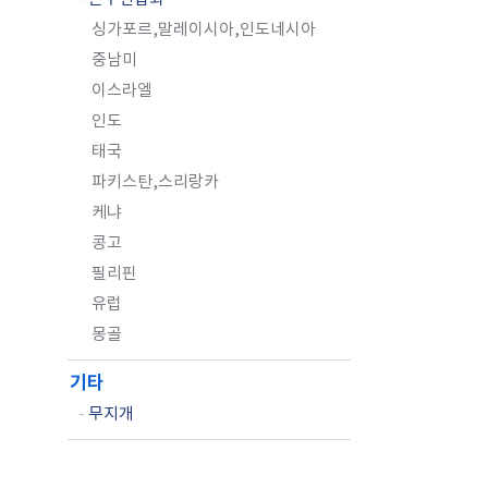
싱가포르,말레이시아,인도네시아
중남미
이스라엘
인도
태국
파키스탄,스리랑카
케냐
콩고
필리핀
유럽
몽골
기타
-
무지개