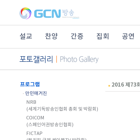
설교
찬양
간증
집회
공연
프로그램
2016 제7
-
만민매거진
NRB
(세계기독방송인협회 총회 및 박람회)
COICOM
(스페인어권방송인협회)
FICTAP