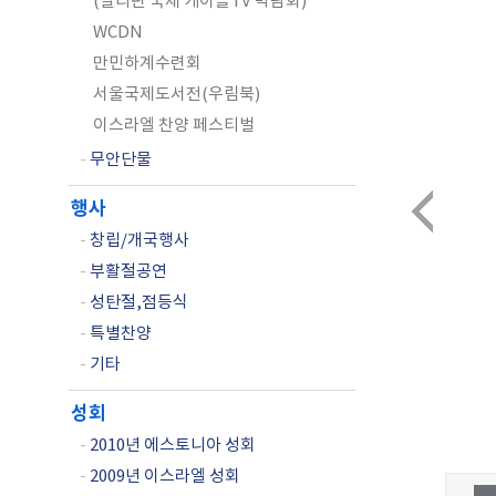
(필리핀 국제 케이블TV 박람회)
WCDN
만민하계수련회
서울국제도서전(우림북)
이스라엘 찬양 페스티벌
-
무안단물
행사
-
창립/개국행사
-
부활절공연
-
성탄절,점등식
-
특별찬양
-
기타
성회
-
2010년 에스토니아 성회
-
2009년 이스라엘 성회