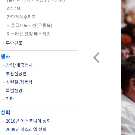
(필리핀 국제 케이블TV 박람회)
WCDN
만민하계수련회
서울국제도서전(우림북)
이스라엘 찬양 페스티벌
-
무안단물
행사
-
창립/개국행사
-
부활절공연
-
성탄절,점등식
-
특별찬양
-
기타
성회
-
2010년 에스토니아 성회
-
2009년 이스라엘 성회