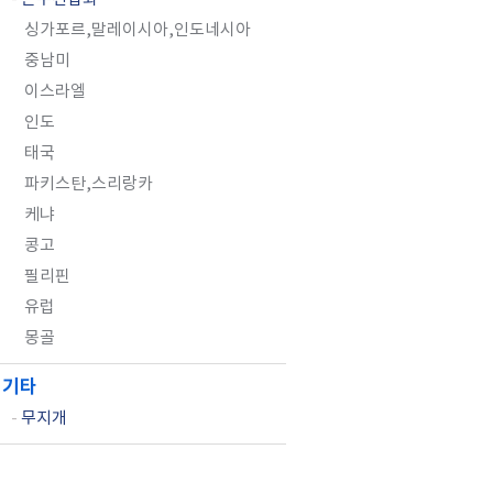
싱가포르,말레이시아,인도네시아
중남미
이스라엘
인도
태국
파키스탄,스리랑카
케냐
콩고
필리핀
유럽
몽골
기타
-
무지개