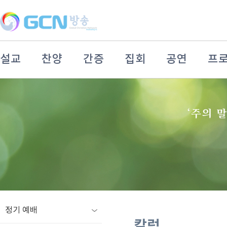
설교
찬양
간증
집회
공연
프
정기 예배
칼럼