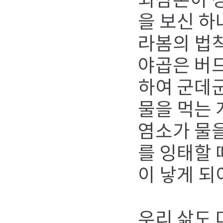
외삼촌이 성
을 보신 하
라봄의 법
야곱은 버
하여 군데군
물을 먹는 
염소가 물을
를 잉태할 
이 낳게 되
우리 삶도