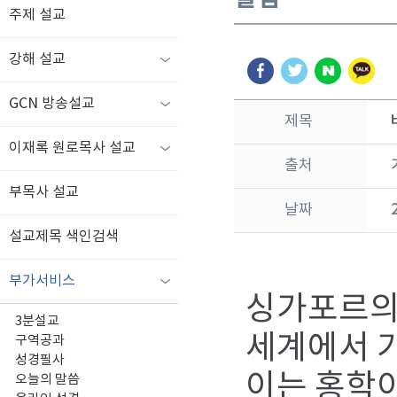
주제 설교
강해 설교
GCN 방송설교
제목
이재록 원로목사 설교
출처
부목사 설교
날짜
설교제목 색인검색
부가서비스
싱가포르의 
3분설교
세계에서 
구역공과
성경필사
이는 홍학이
오늘의 말씀