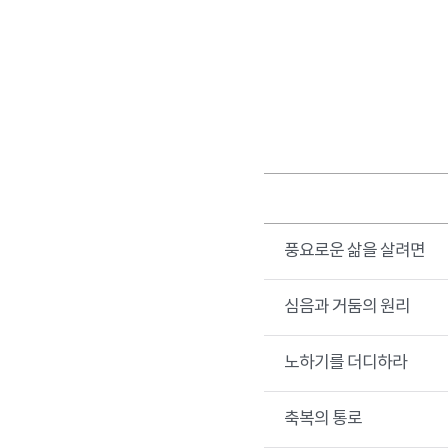
풍요로운 삶을 살려면
심음과 거둠의 원리
노하기를 더디하라
축복의 통로