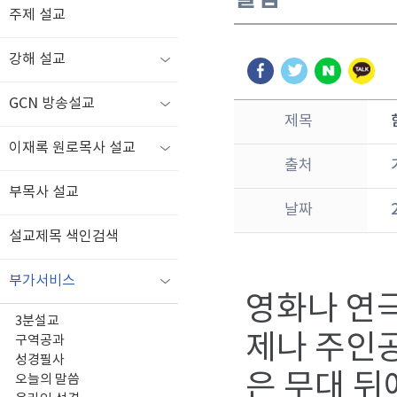
주제 설교
강해 설교
GCN 방송설교
제목
이재록 원로목사 설교
출처
부목사 설교
날짜
설교제목 색인검색
부가서비스
영화나 연
3분설교
제나 주인공
구역공과
성경필사
은 무대 
오늘의 말씀