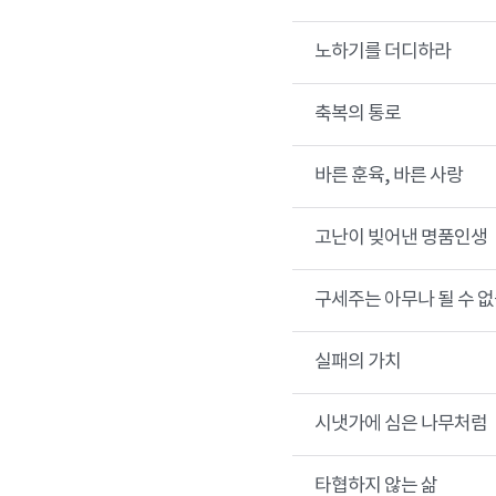
노하기를 더디하라
축복의 통로
바른 훈육, 바른 사랑
고난이 빚어낸 명품인생
구세주는 아무나 될 수 없
실패의 가치
시냇가에 심은 나무처럼
타협하지 않는 삶