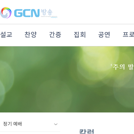
설교
찬양
간증
집회
공연
프
정기 예배
칼럼