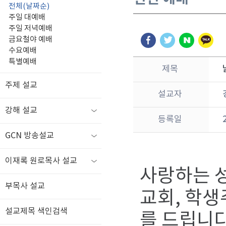
전체(날짜순)
주일 대예배
주일 저녁예배
금요철야 예배
수요예배
특별예배
제목
주제 설교
설교자
강해 설교
등록일
GCN 방송설교
이재록 원로목사 설교
사랑하는 성
부목사 설교
교회, 학생
설교제목 색인검색
를 드립니다