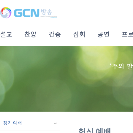
설교
찬양
간증
집회
공연
프
정기 예배
헌신 예배