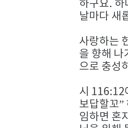
하구요. 
날마다 새
사랑하는 헌
을 향해 나
으로 충성
시 116:
보답할꼬”
임하면 혼자