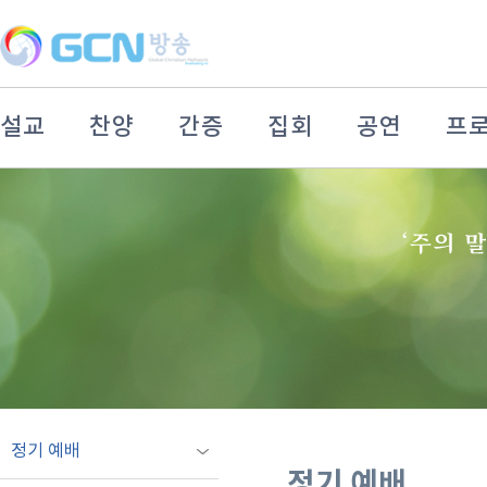
설교
찬양
간증
집회
공연
프
정기 예배
정기 예배