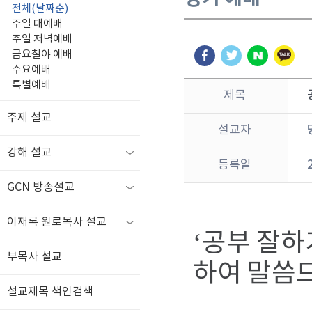
전체(날짜순)
주일 대예배
주일 저녁예배
금요철야 예배
수요예배
특별예배
제목
주제 설교
설교자
강해 설교
등록일
GCN 방송설교
이재록 원로목사 설교
‘공부 잘하
부목사 설교
하여 말씀
설교제목 색인검색