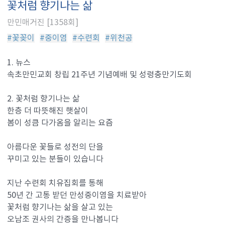
꽃처럼 향기나는 삶
만민매거진 [1358회]
#꽃꽂이
#중이염
#수련회
#위천공
1. 뉴스
속초만민교회 창립 21주년 기념예배 및 성령충만기도회
2. 꽃처럼 향기나는 삶
한층 더 따뜻해진 햇살이
봄이 성큼 다가옴을 알리는 요즘
아름다운 꽃들로 성전의 단을
꾸미고 있는 분들이 있습니다
지난 수련회 치유집회를 통해
50년 간 고통 받던 만성중이염을 치료받아
꽃처럼 향기나는 삶을 살고 있는
오남조 권사의 간증을 만나봅니다