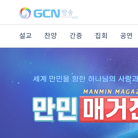
설교
찬양
간증
집회
공연