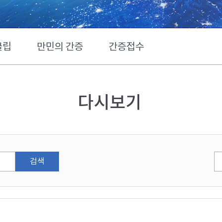
클립
만민의 간증
간증접수
다시보기
검색