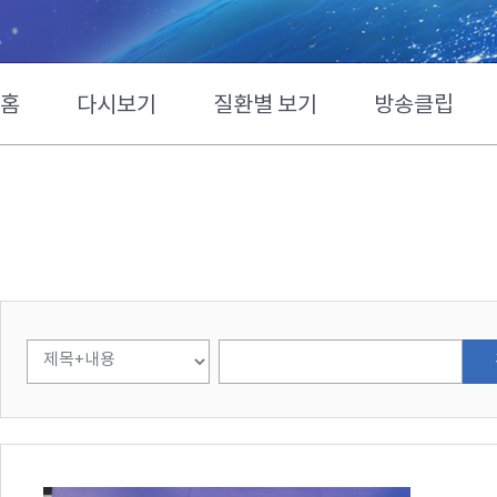
홈
다시보기
질환별 보기
방송클립