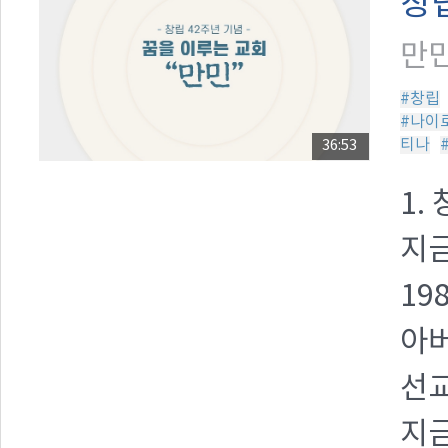
창립
만민
#창립
#나이
티나
36:53
1.
지금
19
아
선교
지금