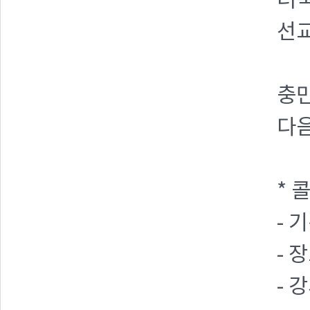
더
선교
충
다음
* 
- 기
- 
- 