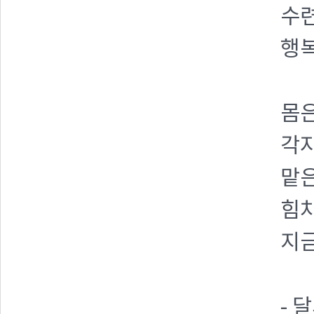
수련
행
몸
각자
맡
힘차
지금
- 