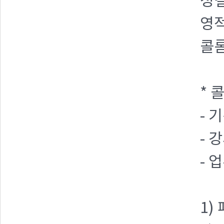
성결
영적
콜
* 
- 기
- 
- 
1)