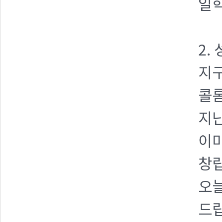
일학
2.
지구
콜
지난
이
창
오늘
드