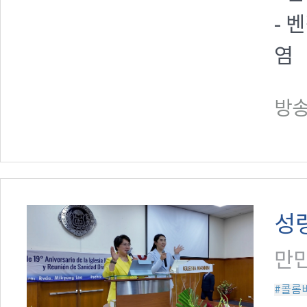
- 
염
방송일
성
만민
#콜롬