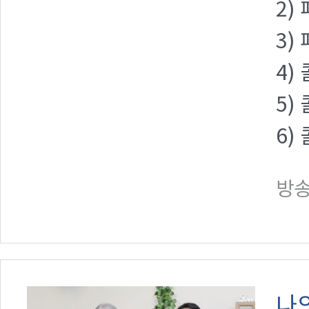
2)
3)
4)
5)
6)
방송일
나