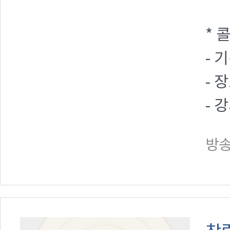
* 
- 기
- 
- 
방송일