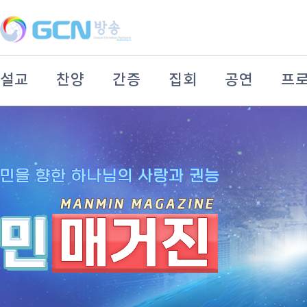
설교
찬양
간증
집회
공연
프