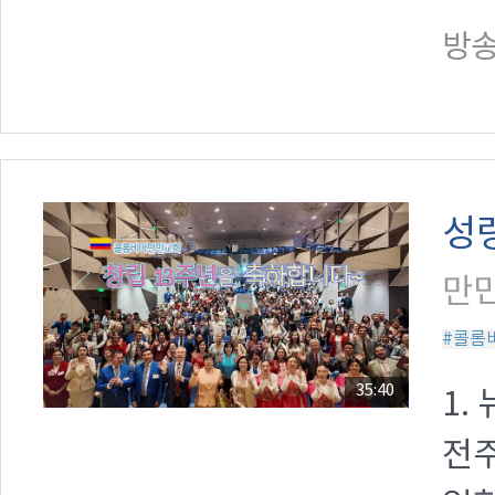
방송일
성
만민
#콜롬
35:40
1.
전주