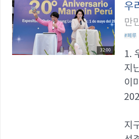
우
만민
#페루
32:00
1.
지난
이
20
지구