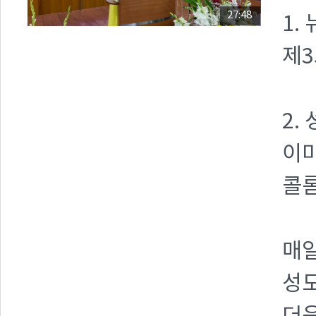
27:48
1.
제3
2.
이미
콜롬
매
성도