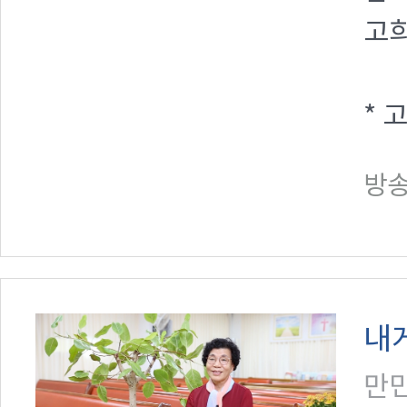
고
* 
방송일
내
만민