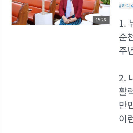
#하계
15:26
1.
순천
주년
2.
활력
만
이