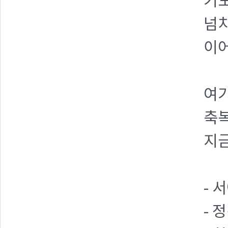
기도
넘치
이어
여기
축복
지
- 
- 