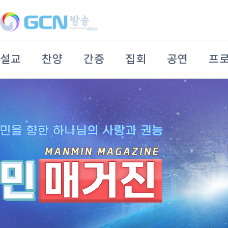
설교
찬양
간증
집회
공연
프