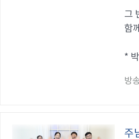
그 
함
* 
방송일
주