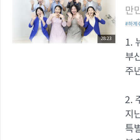
만민
#하계
28:23
1.
부산
주년
2.
지난
특