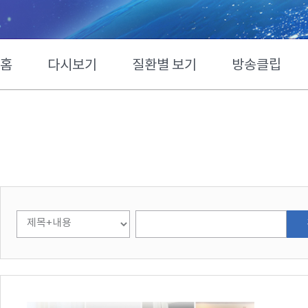
홈
다시보기
질환별 보기
방송클립