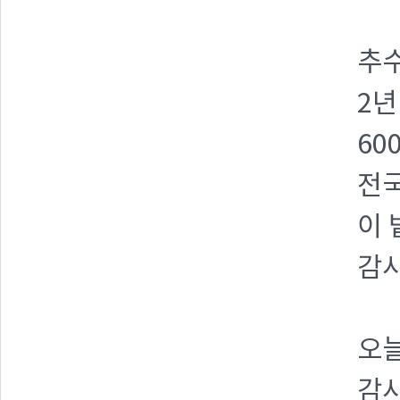
추수
2년
60
전국
이 
감사
오늘
감