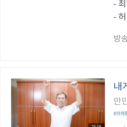
- 
- 
방송일
내
만민
#어깨
25:19