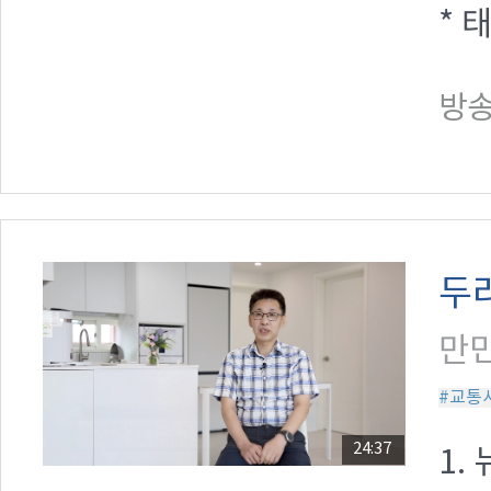
* 
방송일
두
만민
#교통
24:37
1.