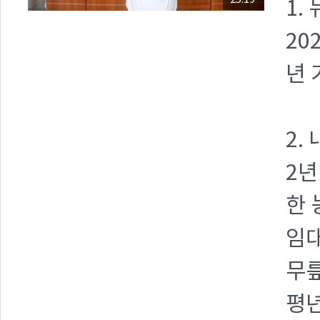
1.
20
년
2.
2년
한 
임대
무릎
평