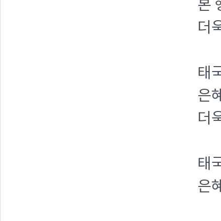
본 
더욱
태국
은혜
더
태
은