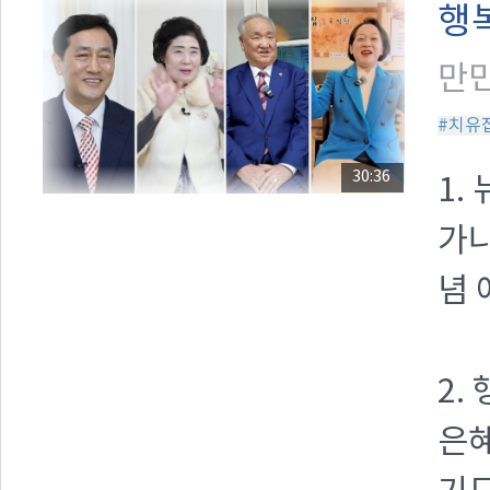
행
만민
#치유
30:36
1.
가나
념 
2.
은혜