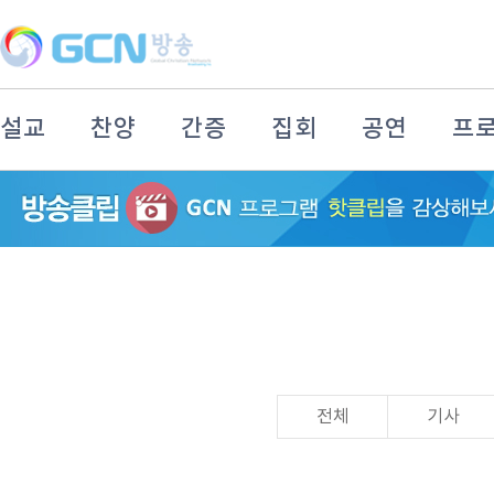
설교
찬양
간증
집회
공연
프
전체
기사