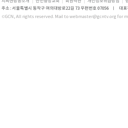
지씨엔방송소개
만민중앙교회
회원약관
개인정보취급방침
주소 : 서울특별시 동작구 여의대방로22길 73 우편번호 07056 ㅣ 대표전화 0
©GCN, All rights reserved. Mail to webmaster@gcntv.org for m