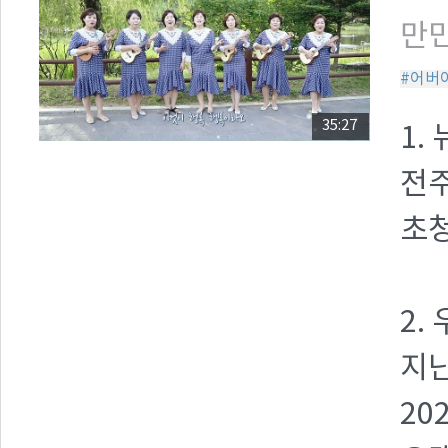
만민
#어버
35:27
1.
전주
초
2.
지난
20