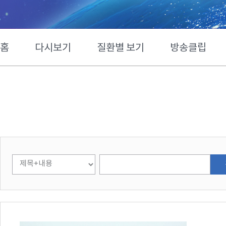
홈
다시보기
질환별 보기
방송클립