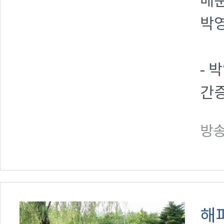
매
박영
- 
간
방송일
해