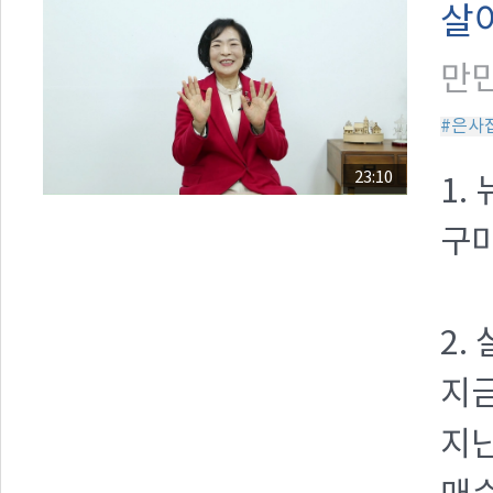
살
만민
#은사
23:10
1.
구미
2.
지금
지난