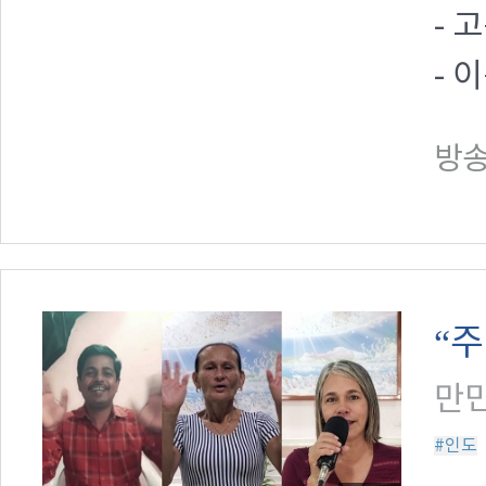
- 
- 
방송일
“
만민
#인도