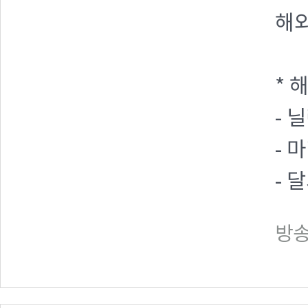
해
* 
- 
- 
- 
방송일