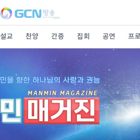
설교
찬양
간증
집회
공연
프