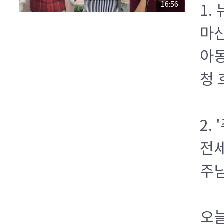
16:56
1.
마산
아동
청
2.
전
주님
오늘