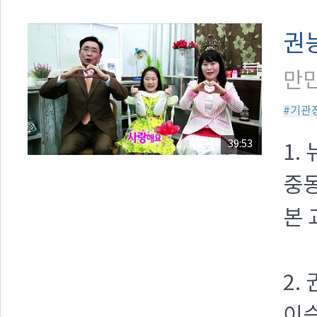
권
만민
#기관
39:53
1.
중동
본 
2.
이승