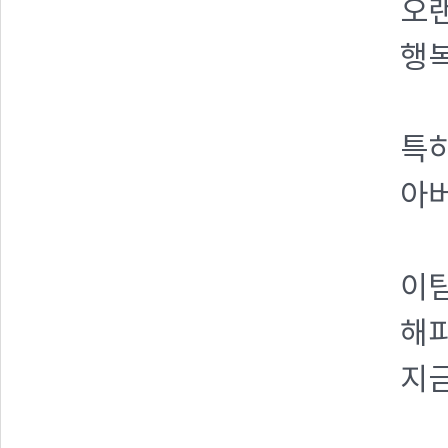
오랜
행
특히
아
이
해
지금