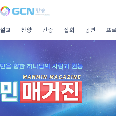
설교
찬양
간증
집회
공연
프