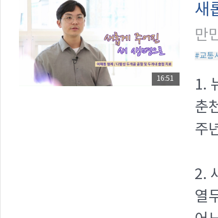
새
만민
#교통
16:51
1.
춘천
주년
2.
열두