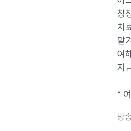
어느
창창
치
맡겨
여해
지금
* 
방송일