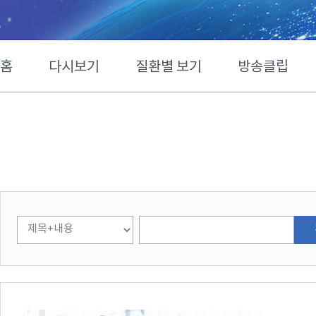
홈
다시보기
질환별 보기
방송클립