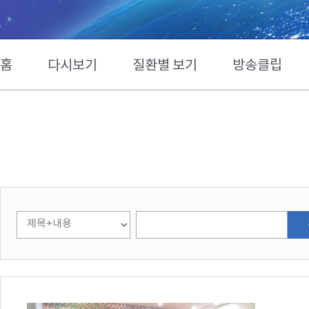
홈
다시보기
질환별 보기
방송클립