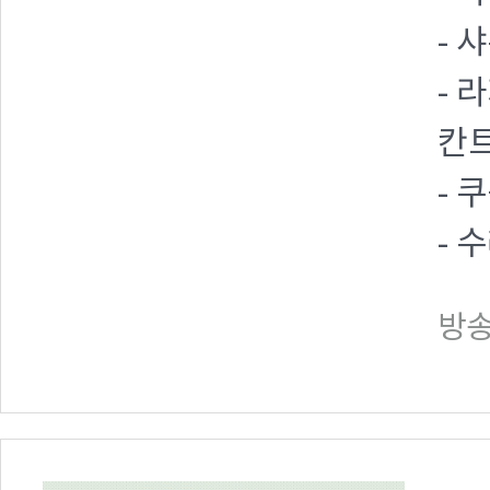
- 
- 
칸트
- 
- 
방송일