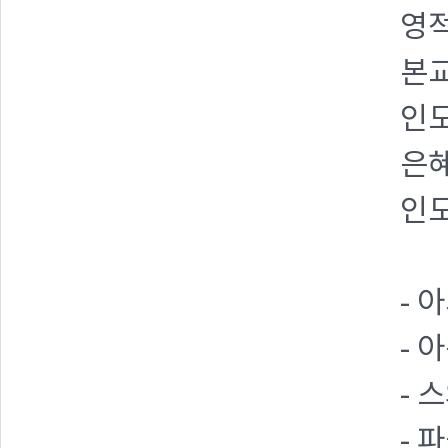
영적
본교
인도
은혜
인도
- 
- 
- 
- 