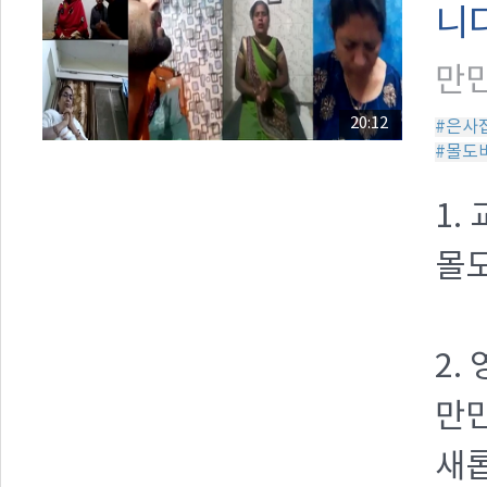
니다
만민
20:12
#은사
#몰도
1.
몰
2.
만민
새롭