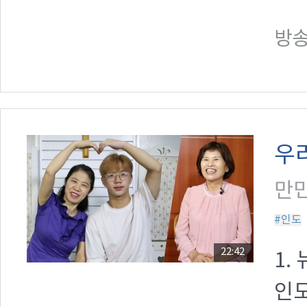
방송일
우
만민
#인도
22:42
1.
인도