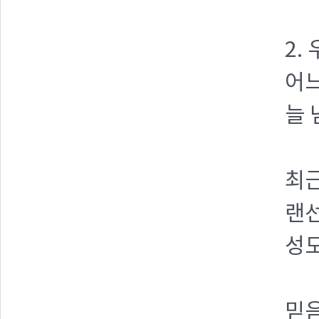
2.
어느
늘 
최
랜선
성도
믿음