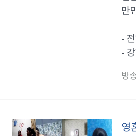
만민
- 
- 
방송일
영