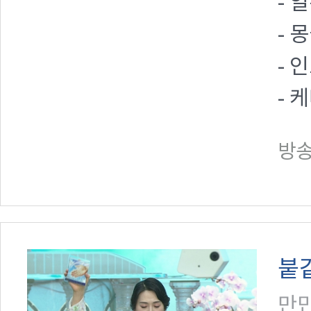
- 
- 
- 
- 
방송일
붙
만민