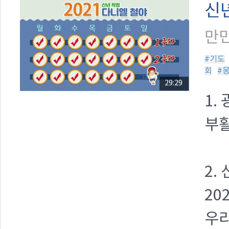
신
만민
#기도
회
#
29:29
1.
부활
2.
20
우리