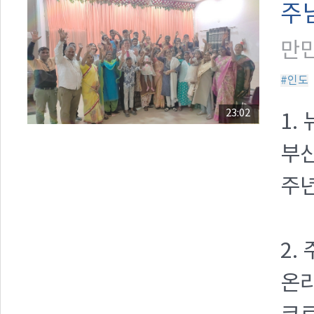
주
만민
#인도
23:02
1.
부산
주
2.
온라