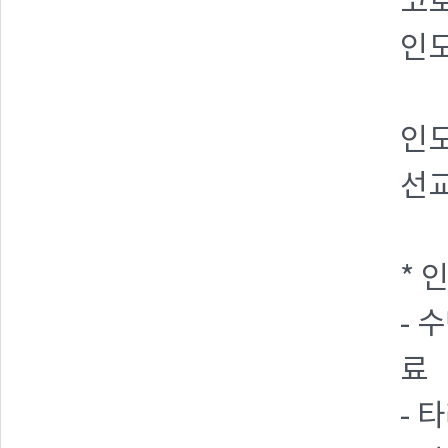
코
인
인
선교
* 
- 
료
- 