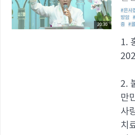
#은사
방암
증
#
20:30
1.
20
2.
만민
사랑
치료