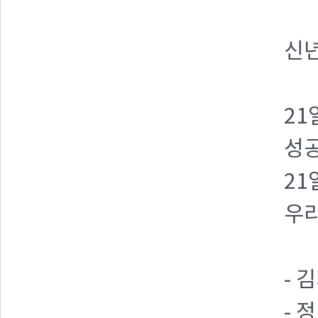
신년
21
성공
21
우리
- 
- 