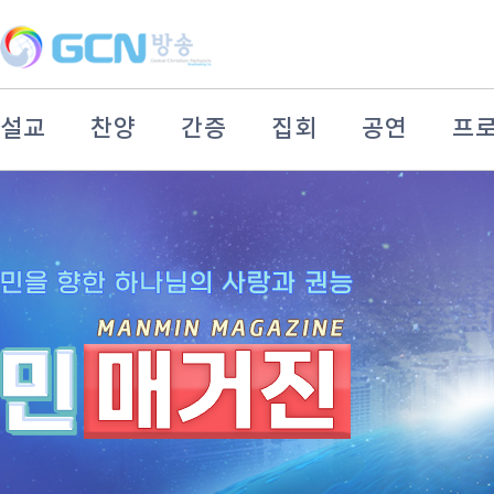
설교
찬양
간증
집회
공연
프