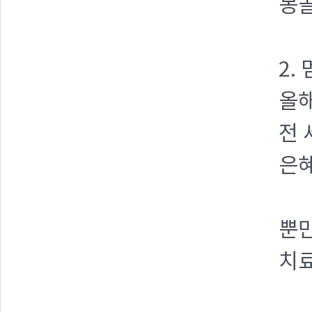
몽골
2.
올해
전 
은혜
뿐만
치료