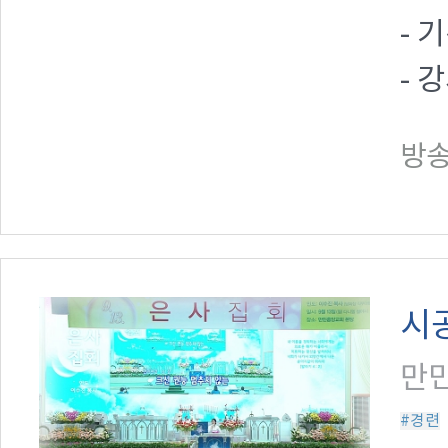
- 
- 
방송일
시
만민
#경련