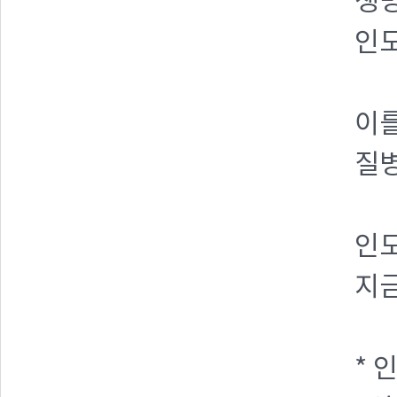
생명
인도
이를
질
인도
지금
* 