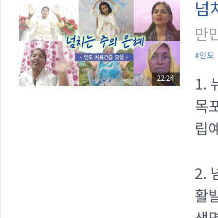
넘
만민
#인도
22:24
1.
목포
립
2.
활발