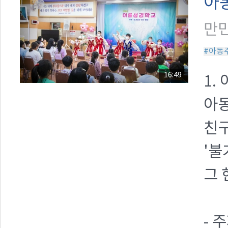
아
만민
#아동
16:49
1.
아
친
'불
그 
- 