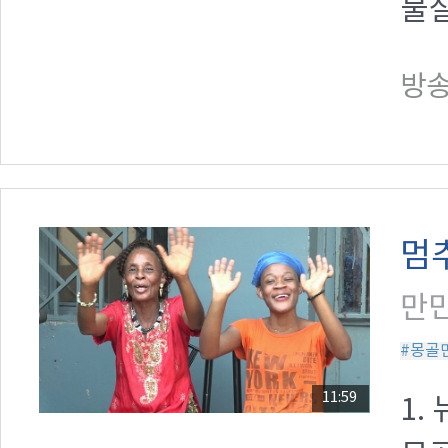
물
방송일
멈
만민
#몽골
11:59
1.