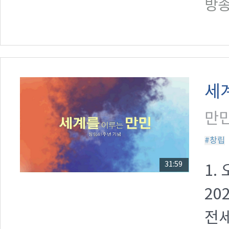
방송일
세
만민
#창립
31:59
1.
20
전세