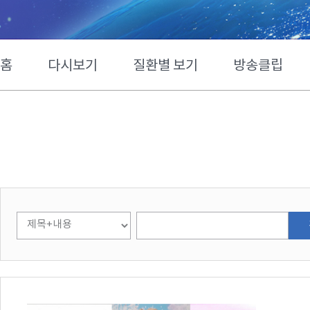
홈
다시보기
질환별 보기
방송클립