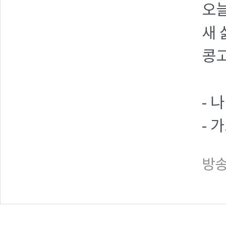
오늘
새 
콩고
- 
- 
방송일