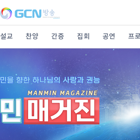
설교
찬양
간증
집회
공연
프