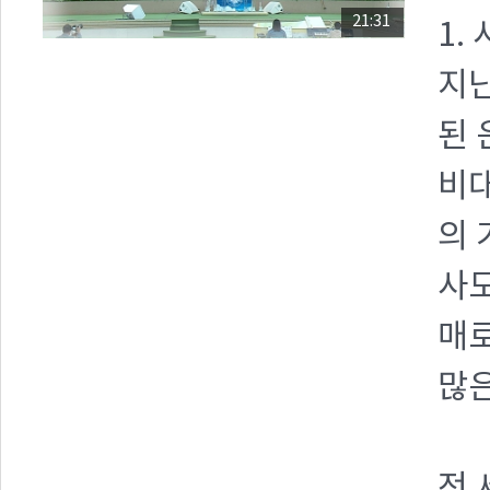
21:31
1.
지난
된 
비대
의 
사모
매로
많은
전 