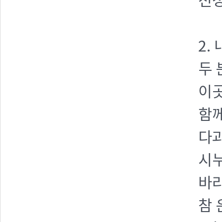
전성
2.
두 
이곳
함께
다과
시누
바라
참 