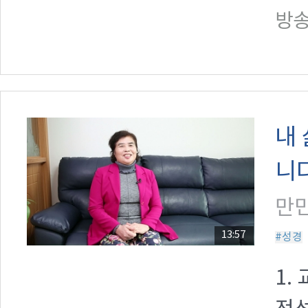
방송일
내
니
만민
13:57
#성경
1.