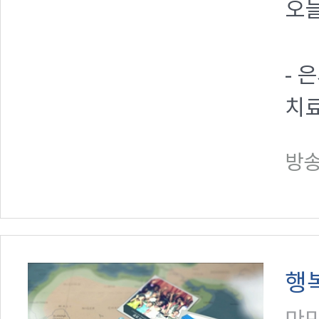
오늘
- 
치
방송일
행