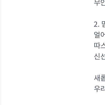
무안
2.
얼
따스
신선
새롭
우