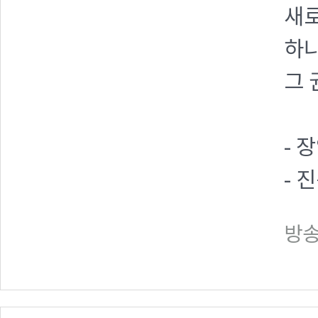
새
하나
그 
- 
- 
방송일