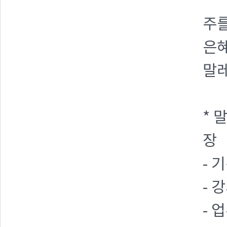
주를
은
말레
* 
장
- 
- 
- 