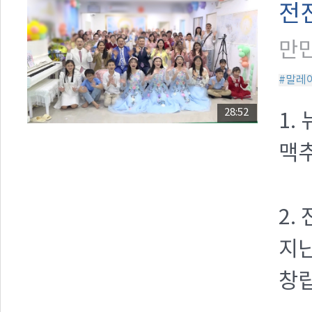
전진
만민
#말레
28:52
1.
맥
2.
지난
창립