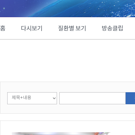
홈
다시보기
질환별 보기
방송클립