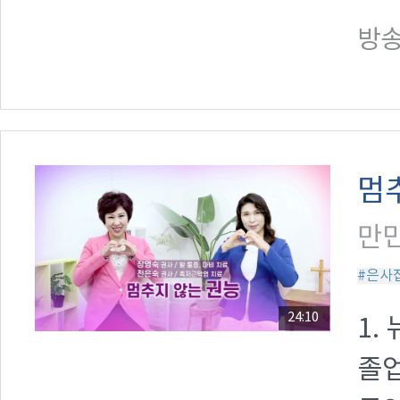
방송일
멈
만민
#은사
24:10
1.
졸업