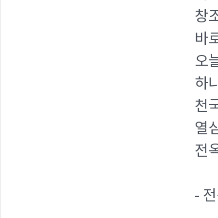
창조
바로
오
하
천국
열
전옥
- 