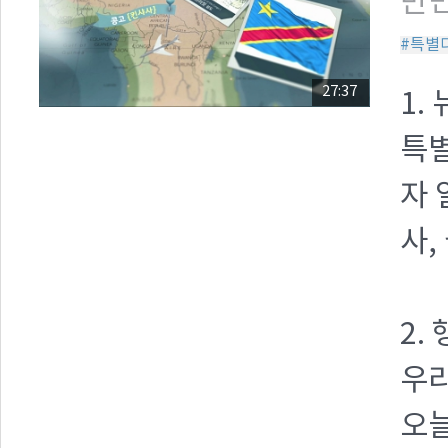
만민
#특별
27:37
1.
특별
자 
사,
2.
우리
오늘