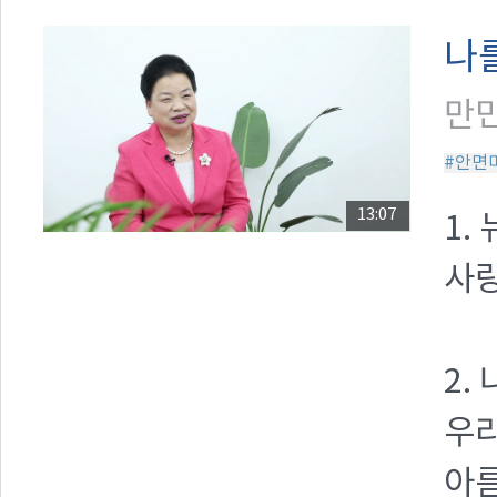
나
만민
#안면
13:07
1.
사랑
2.
우
아름