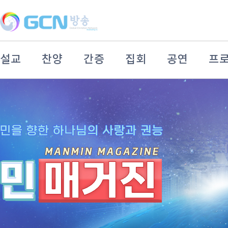
설교
찬양
간증
집회
공연
프