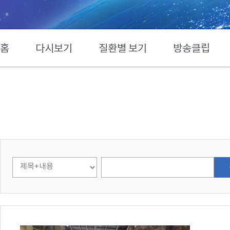
홈
다시보기
질환별 보기
방송클립