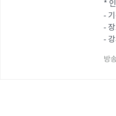
* 
- 기
- 
- 
방송일