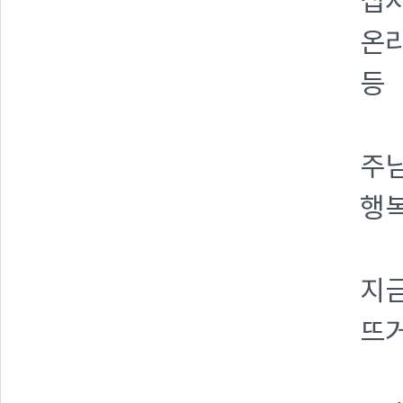
십자
온라
등
주님
행
지금
뜨거