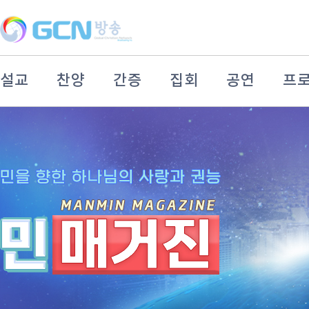
설교
찬양
간증
집회
공연
프