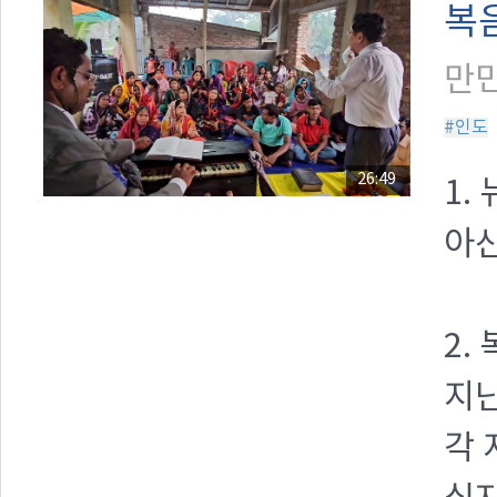
복
만민
#인도
26:49
1.
아산
2.
지난
각 