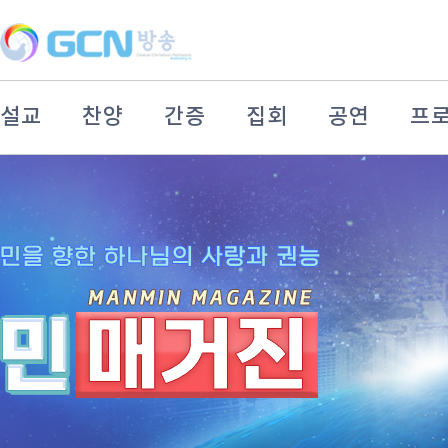
설교
찬양
간증
집회
공연
프