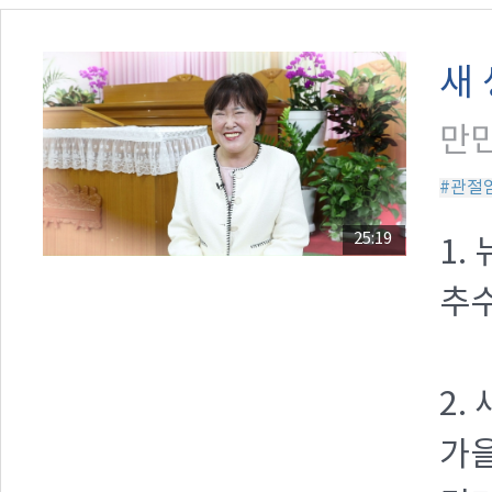
새
만민
#관절
25:19
1.
추수
2.
가을