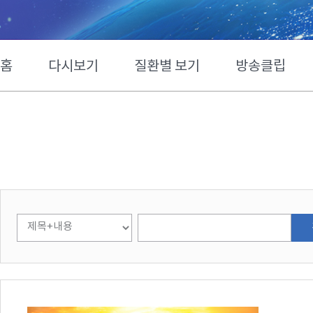
홈
다시보기
질환별 보기
방송클립