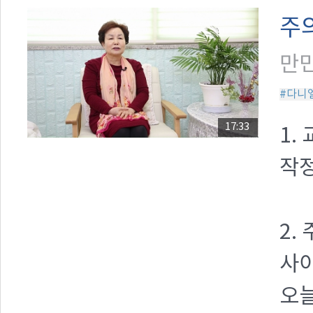
주
만민
#다니
17:33
1.
작정
2.
사이
오늘