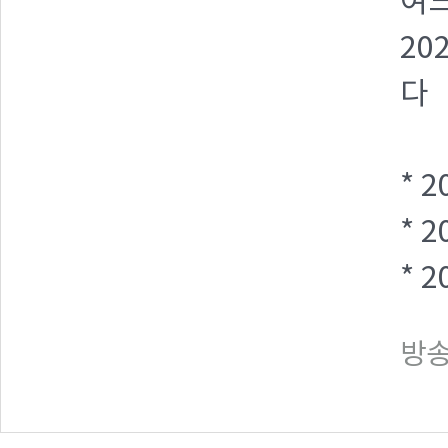
여
20
다
* 
* 
* 
방송일