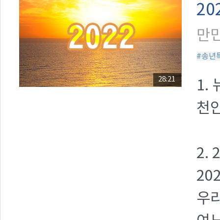
20
만민
#송년
28:21
1.
천안
2.
20
우리