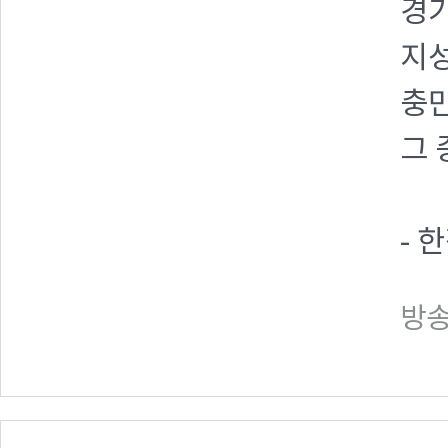
경기
지성
충만
그 
- 
방송일