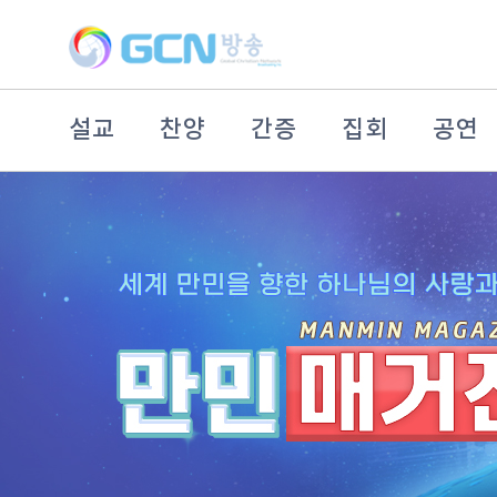
설교
찬양
간증
집회
공연