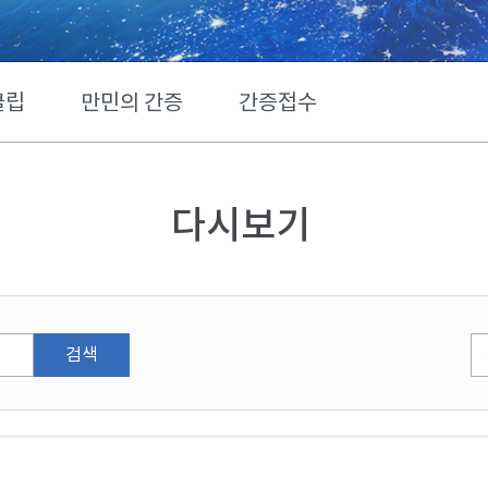
클립
만민의 간증
간증접수
다시보기
검색