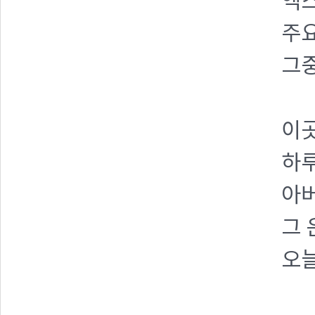
엑스
주요
그
이
하루
아
그 
오