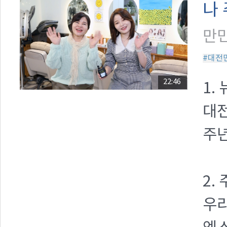
나
만민
#대전
22:46
1.
대전
주년
2.
우