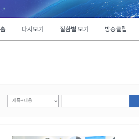
홈
다시보기
질환별 보기
방송클립