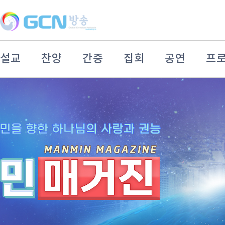
설교
찬양
간증
집회
공연
프