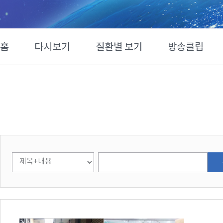
홈
다시보기
질환별 보기
방송클립