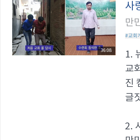
사
만민
#교회
36:08
1.
교회
진 
글짓
2.