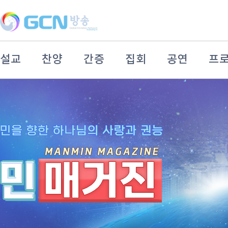
설교
찬양
간증
집회
공연
프