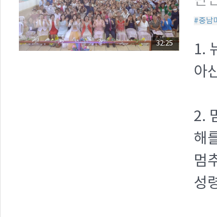
만민
#중남
32:25
1.
아
2.
해를
멈추
성령