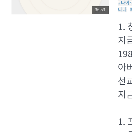
#나이
티나
36:53
1.
지금
19
아
선교
지금
1.