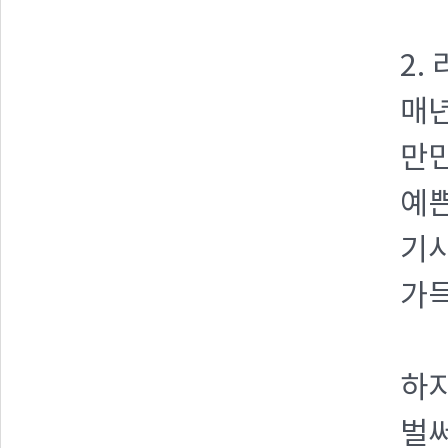
2.
매년
만민
예쁜
기
가득
하지
벌써