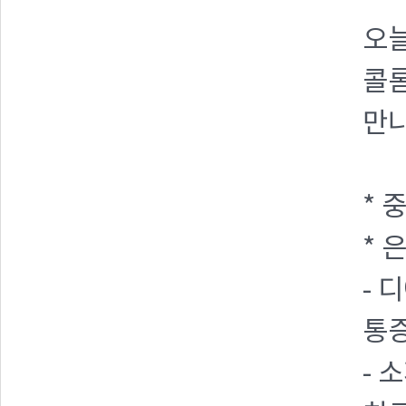
오늘
콜
만
* 
* 
- 
통
- 