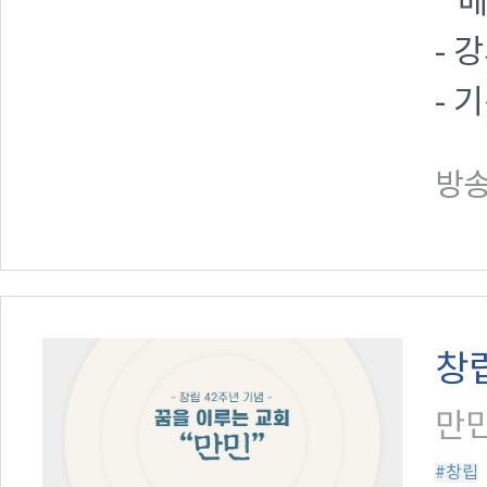
* 
- 
- 기
방송일
창립
만민
#창립