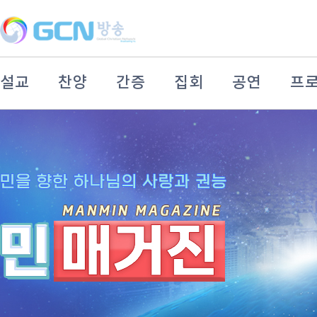
설교
찬양
간증
집회
공연
프