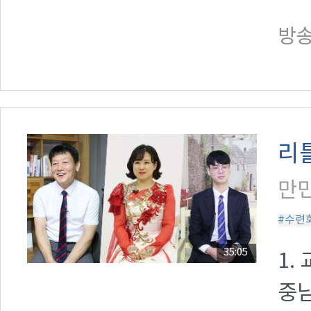
방송일
리
만민
#수련
35:05
1.
중남