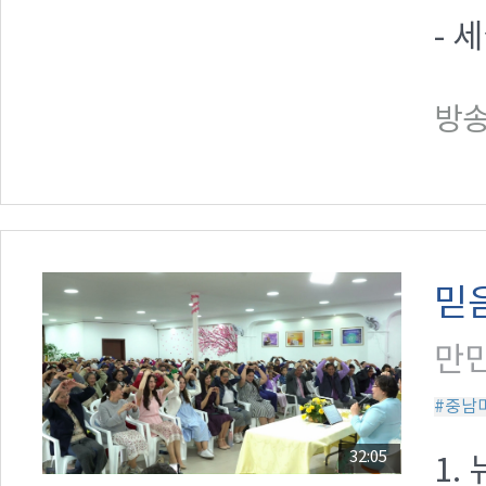
- 
방송일
믿음
만민
#중남
32:05
1.