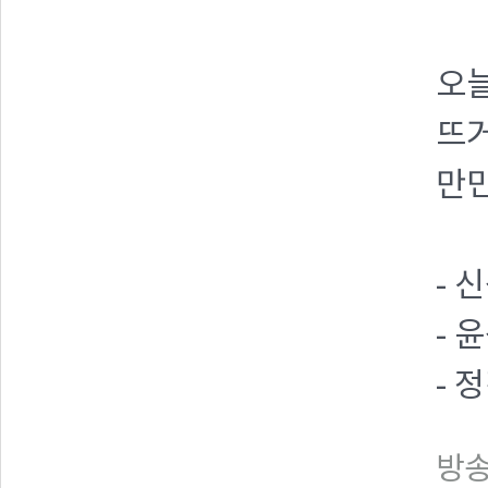
오
뜨
만민
- 
- 
- 
방송일