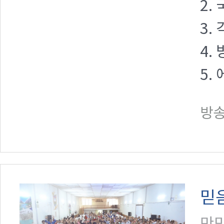
2.
3.
4.
5.
방송일
믿음