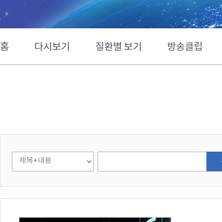
홈
다시보기
질환별 보기
방송클립