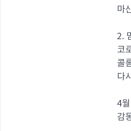
마
2.
코로
콜
다시
4월
감동