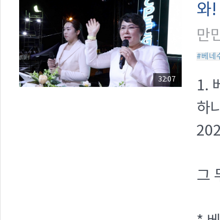
와!
만민
#베네
32:07
1.
하나
20
그 