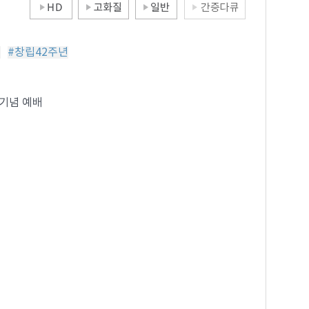
격
#창립42주년
 기념 예배