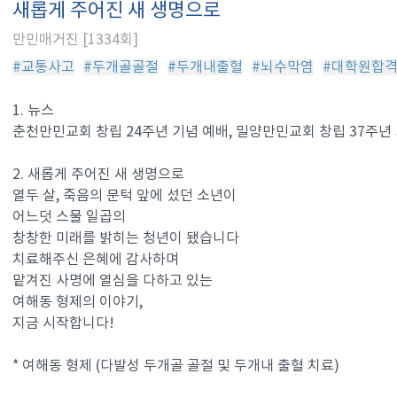
새롭게 주어진 새 생명으로
만민매거진 [1334회]
#교통사고
#두개골골절
#두개내출혈
#뇌수막염
#대학원합
1. 뉴스
춘천만민교회 창립 24주년 기념 예배, 밀양만민교회 창립 37주년
2. 새롭게 주어진 새 생명으로
열두 살, 죽음의 문턱 앞에 섰던 소년이
어느덧 스물 일곱의
창창한 미래를 밝히는 청년이 됐습니다
치료해주신 은혜에 감사하며
맡겨진 사명에 열심을 다하고 있는
여해동 형제의 이야기,
지금 시작합니다!
* 여해동 형제 (다발성 두개골 골절 및 두개내 출혈 치료)