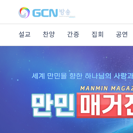
설교
찬양
간증
집회
공연