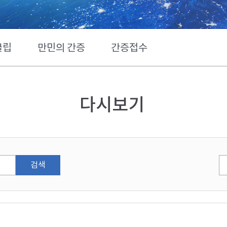
클립
만민의 간증
간증접수
다시보기
검색