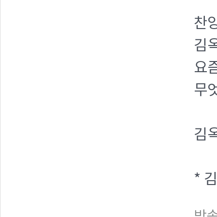
찬양
김옥
요
무엇
김옥
* 
방송일