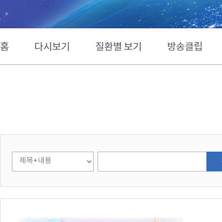
홈
다시보기
질환별 보기
방송클립