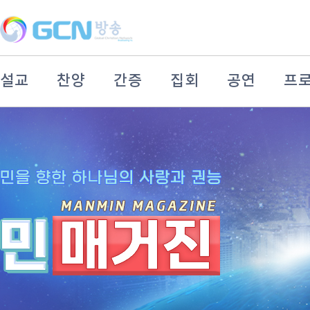
설교
찬양
간증
집회
공연
프