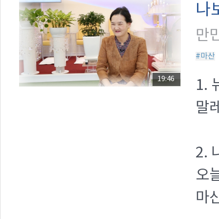
나
만민
#마산
19:46
1.
말레
2.
오
마산