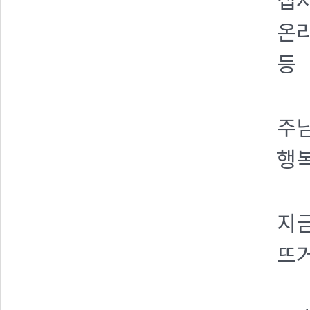
십자
온라
등
주님
행
지금
뜨거