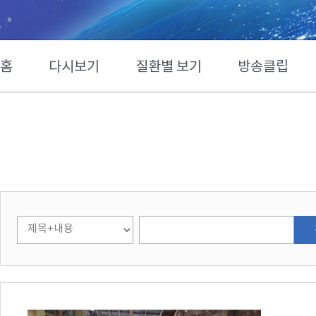
홈
다시보기
질환별 보기
방송클립