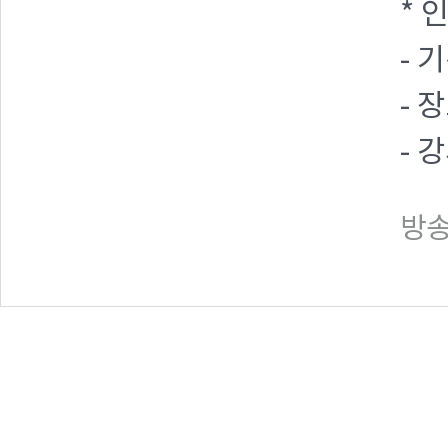
* 
- 기
- 
- 
방송일