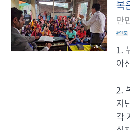
복
만민
#인도
26:49
1.
아산
2.
지난
각 