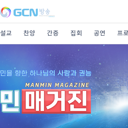
설교
찬양
간증
집회
공연
프