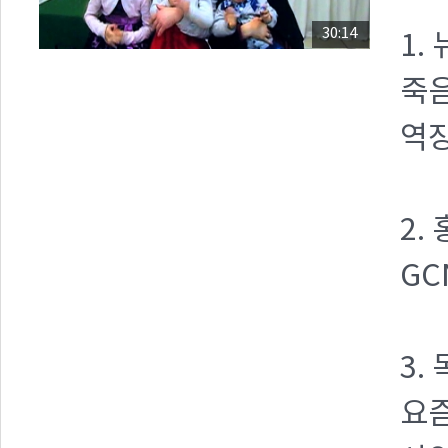
30:14
1.
죽음
역장
2.
GC
3.
요즘