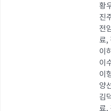
황우
진주
전임
료,
이하
이수
이형
양선
김덕
료,