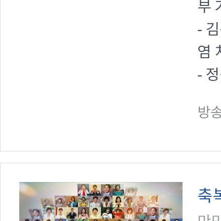
부 
- 
염 
- 
방송일
축