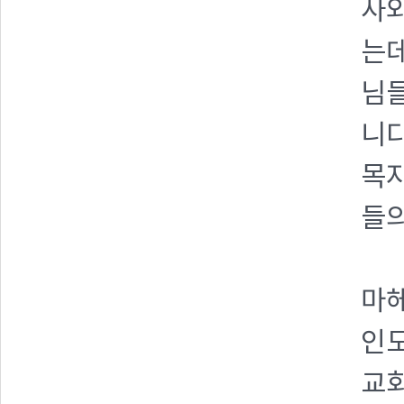
사와
는데
님들
니다
목자
들의
마헤
인도
교회