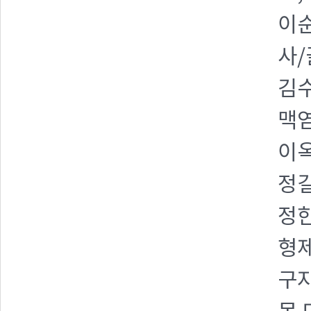
이순
사/
김수
맥염
이옥
정길
정한
형제
구자