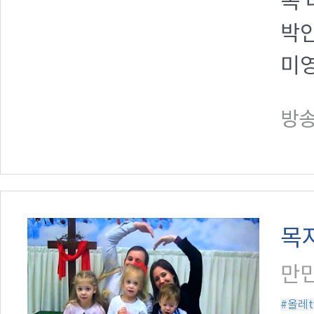
목 
박인
미영
방송일
목
만민
#올레t