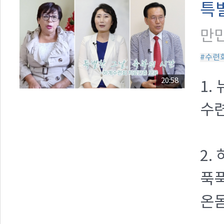
특
만민
#수련
20:58
1.
수
2.
푹
온몸