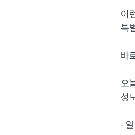
이런
특
바
오
성
- 