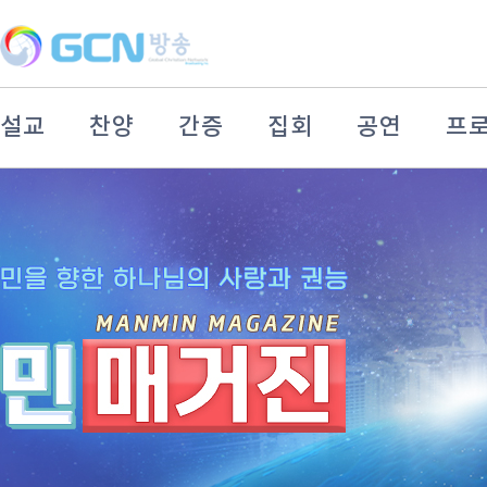
설교
찬양
간증
집회
공연
프