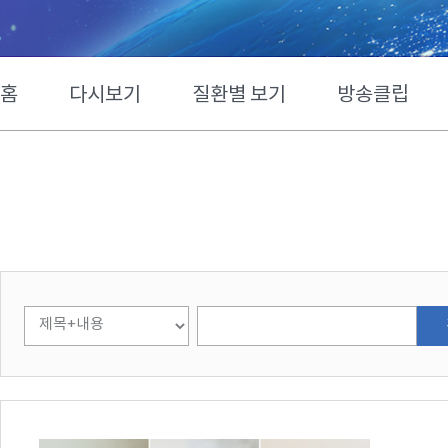
홈
다시보기
질환별 보기
방송클립