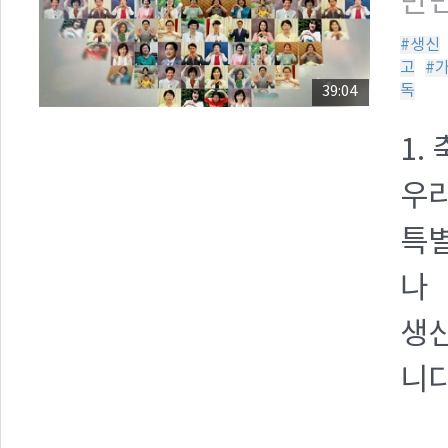
만민
#생신
고
#
독
39:04
1.
우리
특별
나
생신
니다