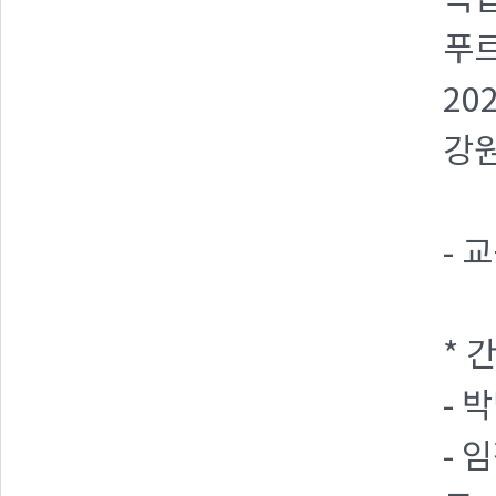
복잡
푸르
20
강원
- 
* 
- 
- 