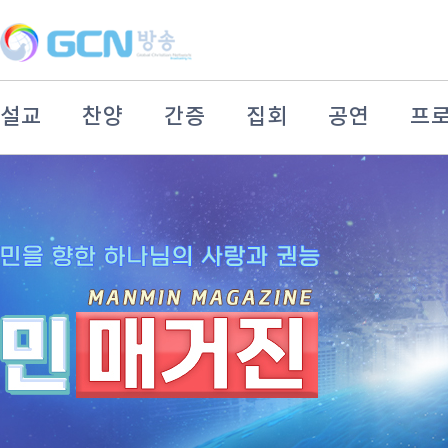
설교
찬양
간증
집회
공연
프