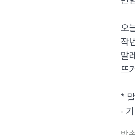
변
오
작년
말
뜨
* 
- 기
방송일