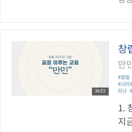
창립
만민
#창립
#나이
티나
36:53
1.
지금