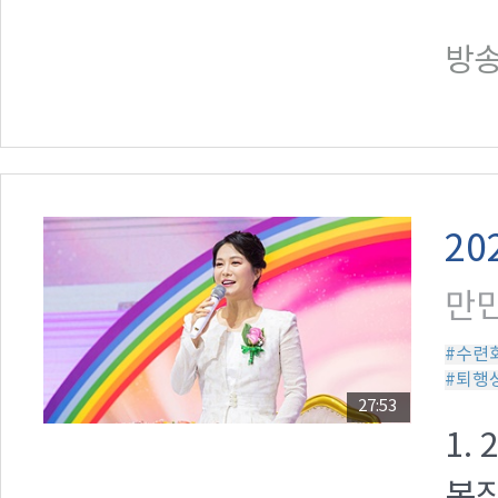
방송일
20
만민
#수련
#퇴행
27:53
1.