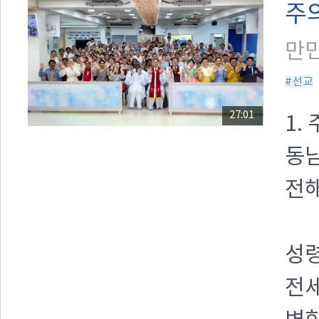
주
만민
#선교
27:01
1.
동
전해
성
전