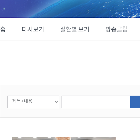
홈
다시보기
질환별 보기
방송클립