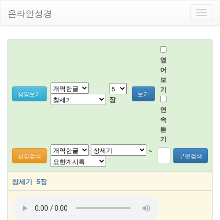
온라인성경
Toggl
naviga
영
어
보
기
성경보기
보기
장
연
속
듣
기
~
성경검색
부분검색
창세기 5장