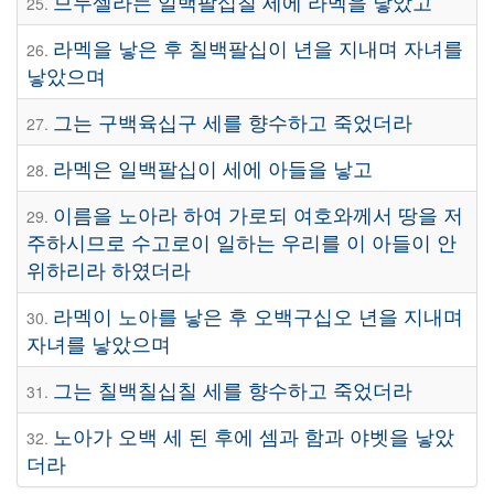
므두셀라는 일백팔십칠 세에 라멕을 낳았고
25.
라멕을 낳은 후 칠백팔십이 년을 지내며 자녀를
26.
낳았으며
그는 구백육십구 세를 향수하고 죽었더라
27.
라멕은 일백팔십이 세에 아들을 낳고
28.
이름을 노아라 하여 가로되 여호와께서 땅을 저
29.
주하시므로 수고로이 일하는 우리를 이 아들이 안
위하리라 하였더라
라멕이 노아를 낳은 후 오백구십오 년을 지내며
30.
자녀를 낳았으며
그는 칠백칠십칠 세를 향수하고 죽었더라
31.
노아가 오백 세 된 후에 셈과 함과 야벳을 낳았
32.
더라