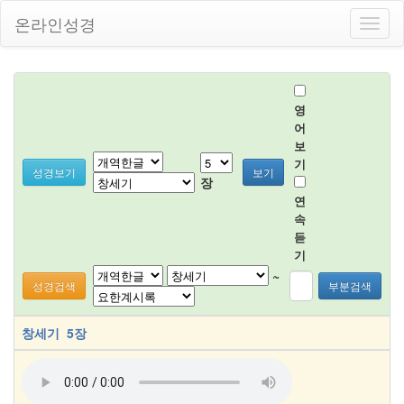
온라인성경
Toggl
naviga
영
어
보
기
성경보기
보기
장
연
속
듣
기
~
성경검색
부분검색
창세기 5장