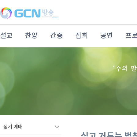
설교
찬양
간증
집회
공연
프
정기 예배
심고 거두는 법