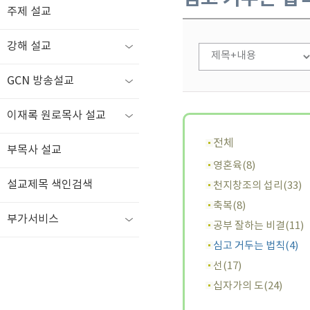
주제 설교
강해 설교
GCN 방송설교
이재록 원로목사 설교
전체
부목사 설교
영혼육(8)
설교제목 색인검색
천지창조의 섭리(33)
축복(8)
부가서비스
공부 잘하는 비결(11)
심고 거두는 법칙(4)
선(17)
십자가의 도(24)