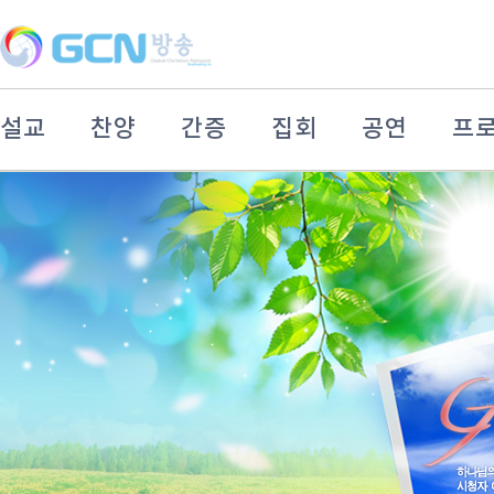
설교
찬양
간증
집회
공연
프