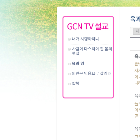
내가 시행하리니
사람이 다스려야 할 몸의
행실
육과
육과 영
율
자
의인은 믿음으로 살리라
이
니
팔복
육과
들
이
곧
육과
그