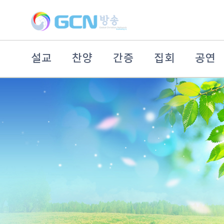
설교
찬양
간증
집회
공연