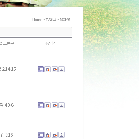
육과 영
Home
> TV설교 >
설교본문
동영상
 2:14-15
막 4:3-8
엡 3:16