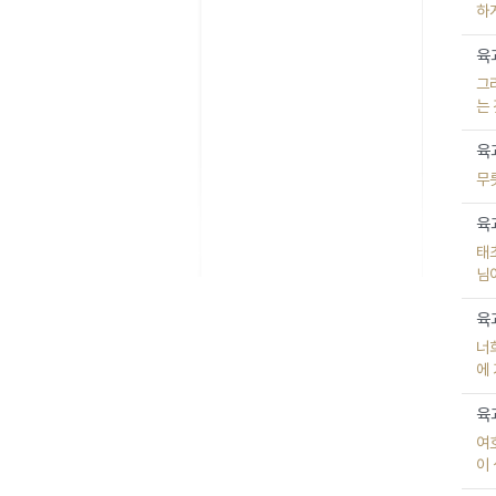
하
육과
그
는
육과
무
육과
태
님
육과
너
에
육과
여
이