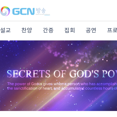
설교
찬양
간증
집회
공연
프