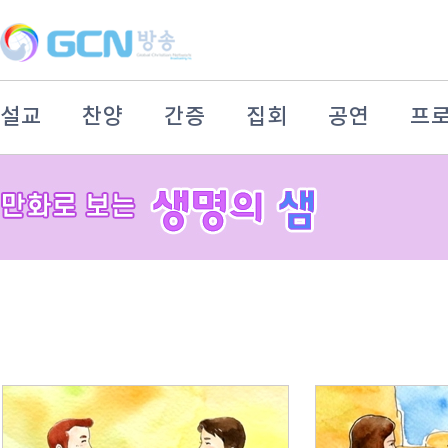
설교
찬양
간증
집회
공연
프