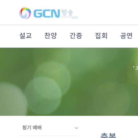
설교
찬양
간증
집회
공연
정기 예배
축복