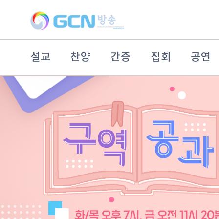
설교
찬양
간증
집회
공연