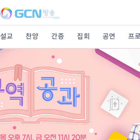
설교
찬양
간증
집회
공연
프