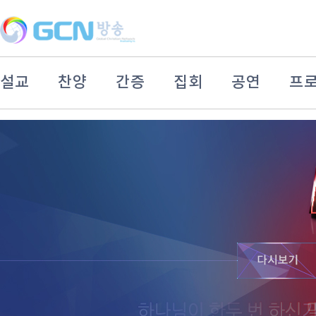
설교
찬양
간증
집회
공연
프