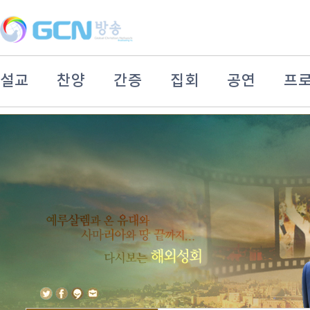
설교
찬양
간증
집회
공연
프