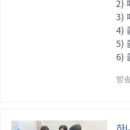
2)
3)
4)
5)
6)
방송일
하