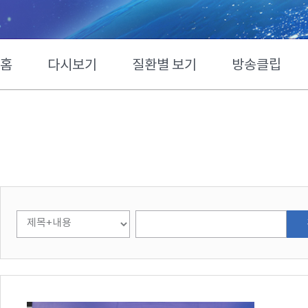
홈
다시보기
질환별 보기
방송클립