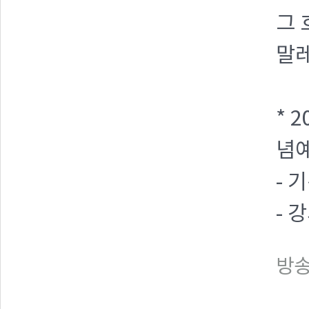
그 
말
* 
념예
- 
- 
방송일