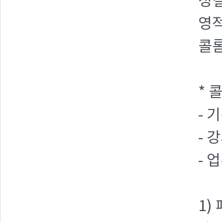
성결
영적
콜
* 
- 기
- 
- 
1)