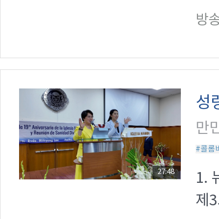
방송일
성
만민
#콜롬
27:48
1.
제3