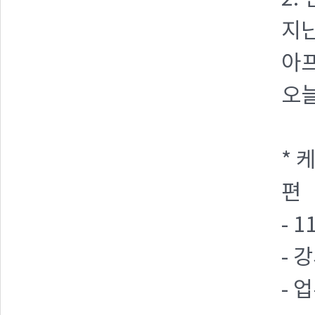
지난
아프
오늘
* 
편
- 
- 
- 