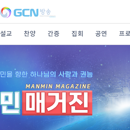
설교
찬양
간증
집회
공연
프