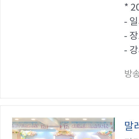
* 
- 
- 
- 
방송일
말