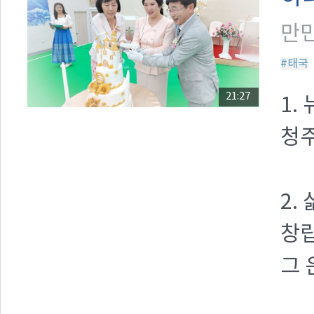
만민
#태국
21:27
1.
청
2.
창립
그 