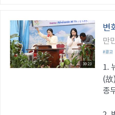
변
만민
#콩고
30:23
1.
(故
종무
2.