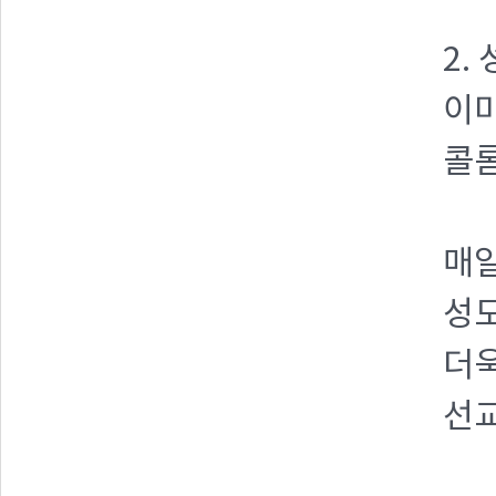
2.
이미
콜롬
매
성도
더
선교