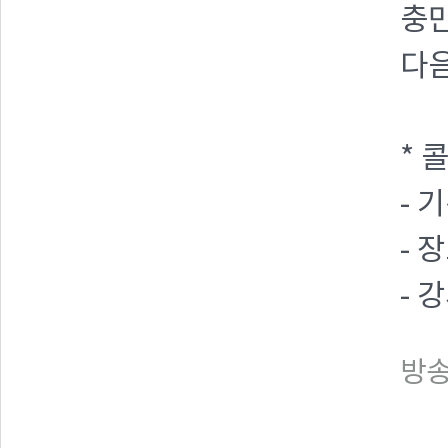
충
다음
* 
- 기
- 
- 
방송일