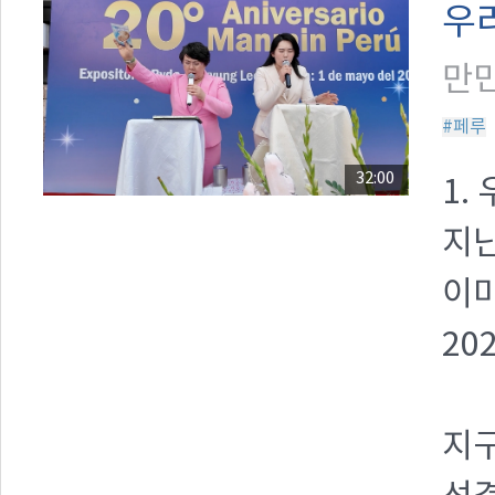
우
만민
#페루
32:00
1.
지난
이
20
지구