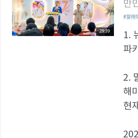
만민
#말레
29:39
1.
파키
2.
해마
현재
20