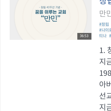
창립
만민
#창립
#나이
티나
36:53
1.
지금
19
아
선교
지금