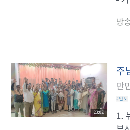
- 기
방송일
주
만민
#인도
23:02
1.
부산