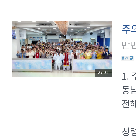
주
만민
#선교
27:01
1.
동
전해
성