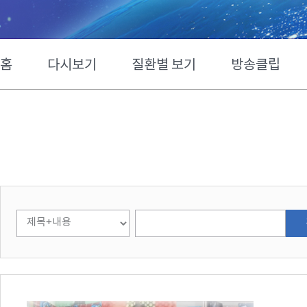
홈
다시보기
질환별 보기
방송클립