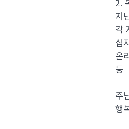
2.
지난
각 
십자
온라
등
주님
행