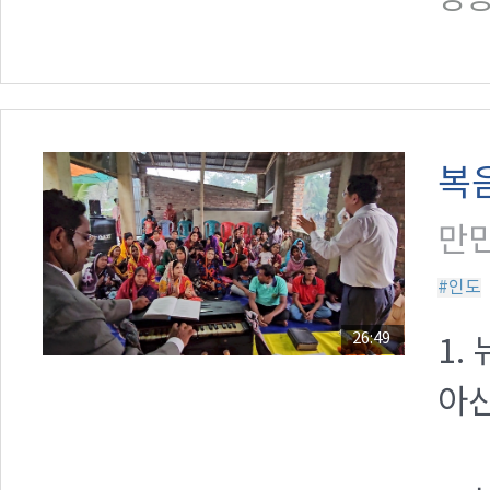
복
만민
#인도
26:49
1.
아산