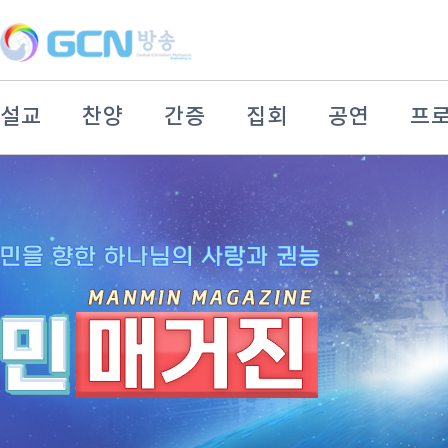
설교
찬양
간증
집회
공연
프