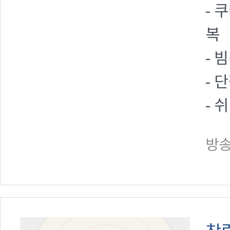
- 
복
- 
- 
- 
방송일