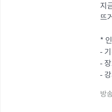
지금
뜨거
* 
- 기
- 
- 
방송일