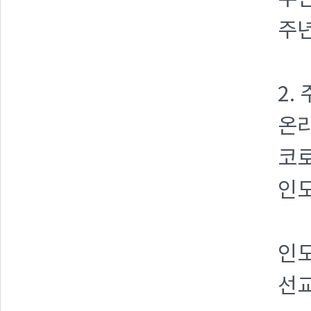
주
2.
온라
코
인
인
선교