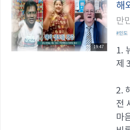
해
만민
#인도
19:47
1.
제 
2.
전 
마음