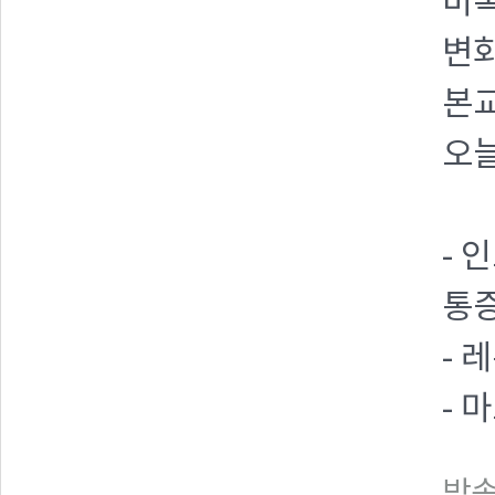
비록
변
본교
오늘
- 
통
- 
- 
방송일