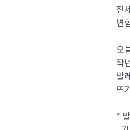
전
변
오
작년
말
뜨
* 