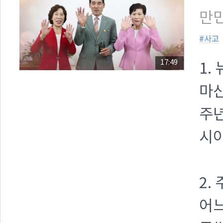
만민
#사고
17:49
1.
마산
주년
시아
2.
어느