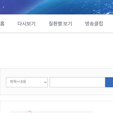
홈
다시보기
질환별 보기
방송클립