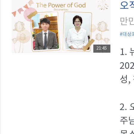
오
만민
#대상
21:45
1.
20
성,
2.
주