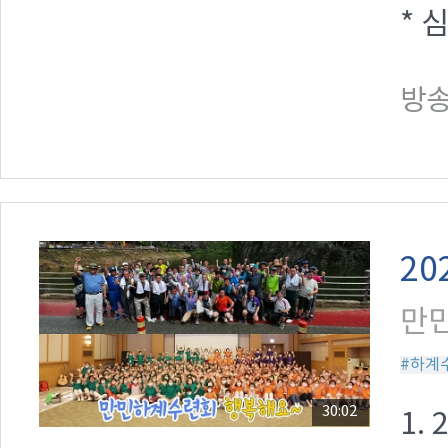
* 
방송일
20
만민
#하계
30:02
1.