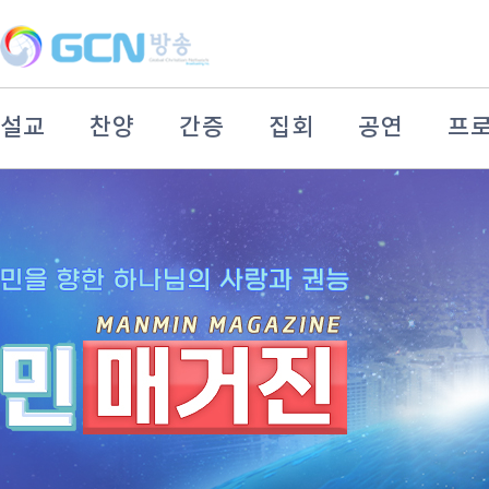
설교
찬양
간증
집회
공연
프