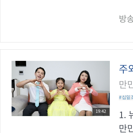
방송일
주와
만민
#십일
19:42
1.
만