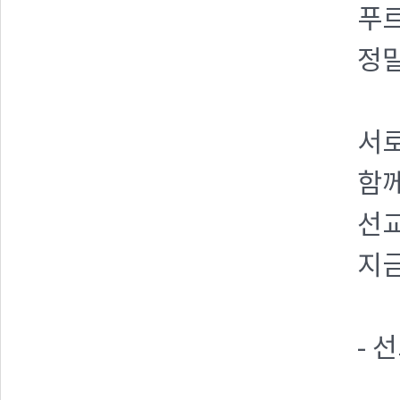
푸르
정말
서
함께
선교
지
- 