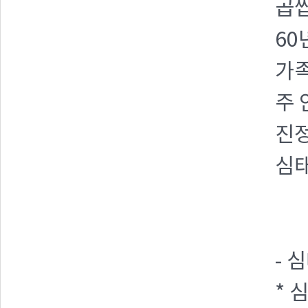
곱씹
60
가
주 
진
심태
- 
* 