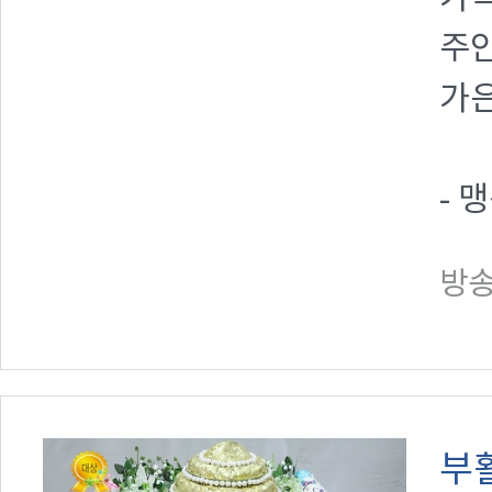
주
가은
- 
방송일
부