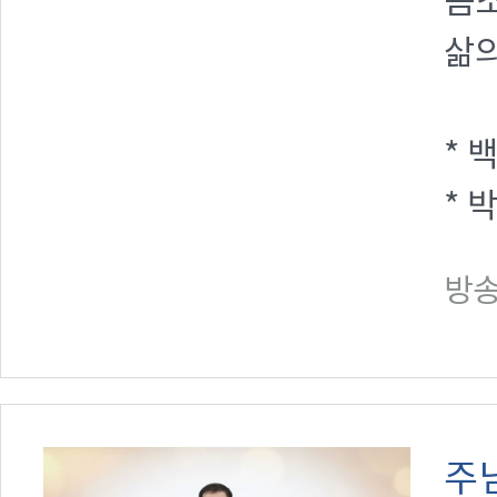
몸소
삶의
* 
* 
방송일
주