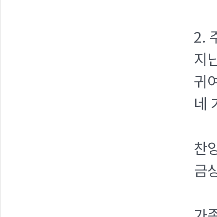
2.
지난
귀여
네 
찬양
금
가족