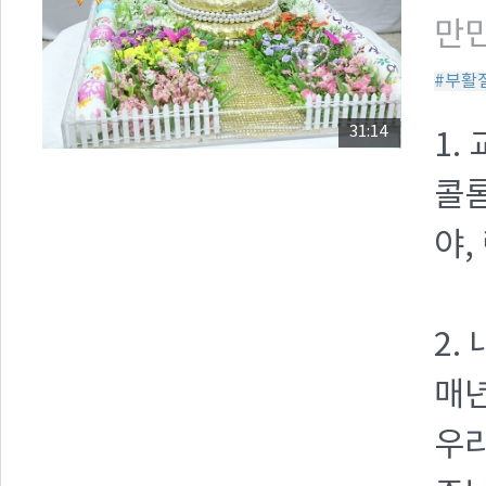
만민
#부활
31:14
1.
콜롬
야,
2.
매
우리