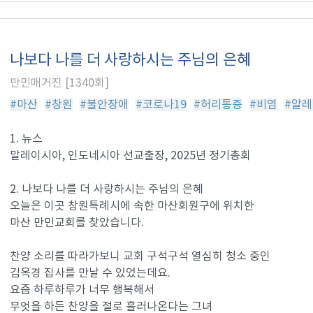
나보다 나를 더 사랑하시는 주님의 은혜
만민매거진 [1340회]
#마산
#창원
#불안장애
#코로나19
#허리통증
#비염
#알
1. 뉴스
말레이시아, 인도네시아 선교출장, 2025년 정기총회
2. 나보다 나를 더 사랑하시는 주님의 은혜
오늘은 이곳 창원특례시에 속한 마산회원구에 위치한
마산 만민교회를 찾았습니다.
찬양 소리를 따라가보니 교회 구석구석 열심히 청소 중인
김옥경 집사를 만날 수 있었는데요.
요즘 하루하루가 너무 행복해서
무엇을 하든 찬양을 절로 흘러나온다는 그녀