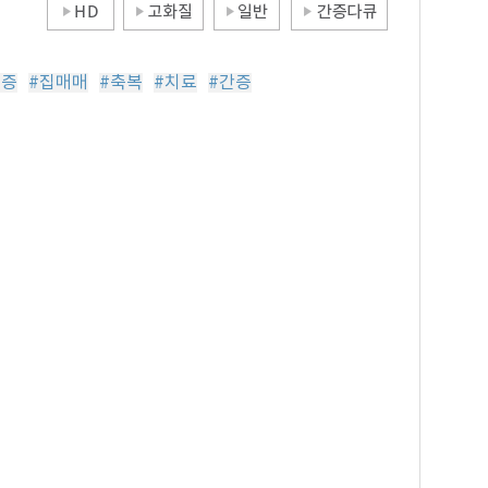
진증
#집매매
#축복
#치료
#간증