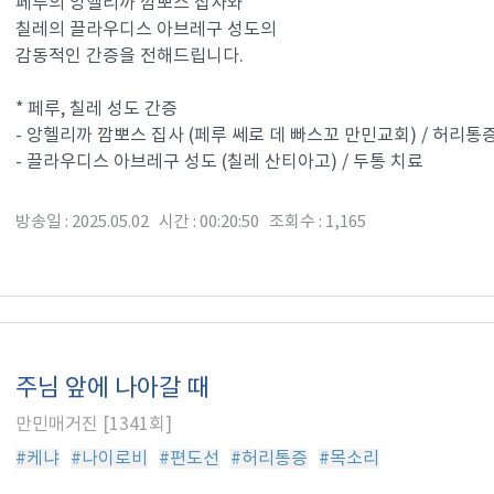
페루의 앙헬리까 깜뽀스 집사와
칠레의 끌라우디스 아브레구 성도의
감동적인 간증을 전해드립니다.
* 페루, 칠레 성도 간증
- 앙헬리까 깜뽀스 집사 (페루 쎄로 데 빠스꼬 만민교회) / 허리통
- 끌라우디스 아브레구 성도 (칠레 산티아고) / 두통 치료
방송일 : 2025.05.02 시간 : 00:20:50 조회수 : 1,165
주님 앞에 나아갈 때
만민매거진 [1341회]
#케냐
#나이로비
#편도선
#허리통증
#목소리