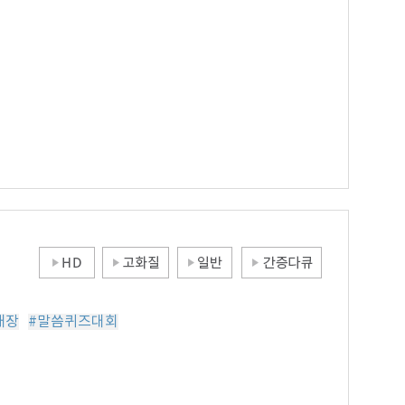
내장
#말씀퀴즈대회