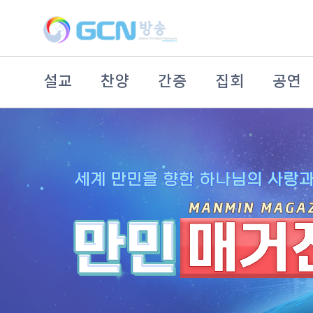
설교
찬양
간증
집회
공연