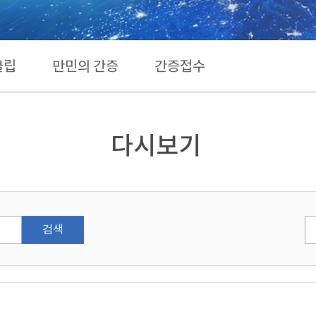
클립
만민의 간증
간증접수
다시보기
검색