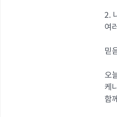
2.
여러
믿음
오
케냐
함