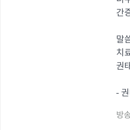
간
말
치
권태
- 
방송일