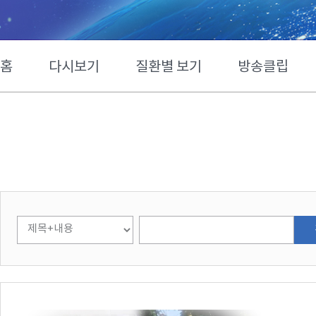
홈
다시보기
질환별 보기
방송클립