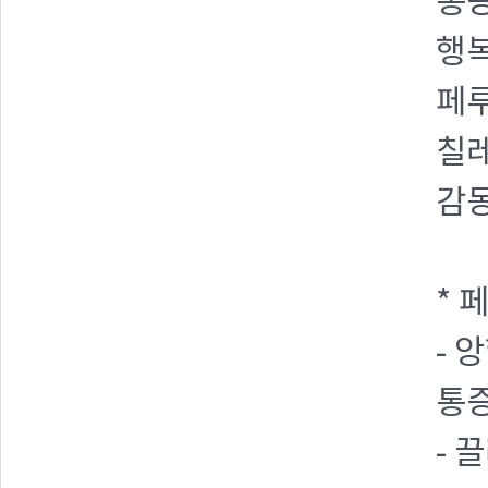
통
행복
페
칠
감
* 
- 
통증
- 