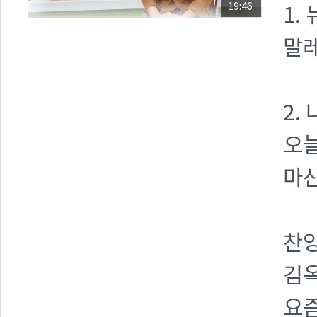
19:46
1.
말레
2.
오
마산
찬양
김옥
요