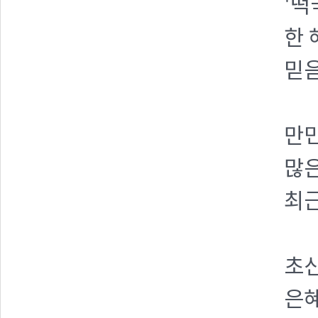
'떡
한 
믿음
만
많은
최근
초
은혜