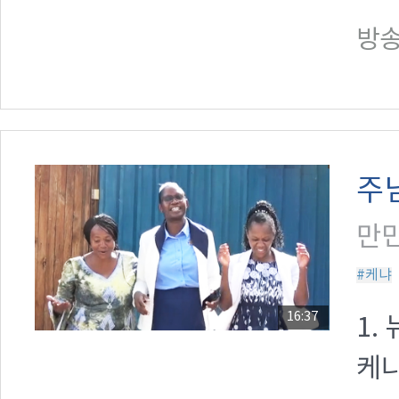
방송일
주
만민
#케냐
16:37
1.
케냐