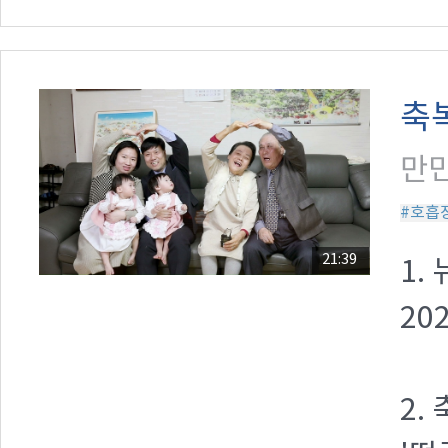
축
만민
#호흡
21:39
1.
20
2.