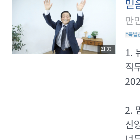
믿
만민
#특별
21:33
1.
직무
20
2.
신앙
너