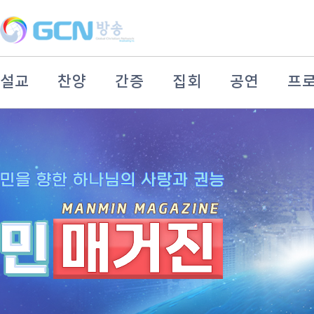
설교
찬양
간증
집회
공연
프