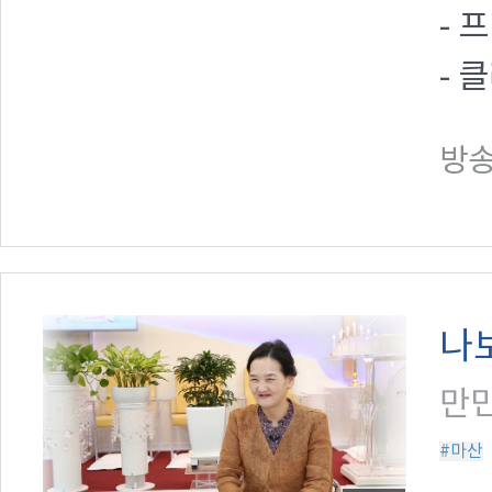
- 
- 
방송일
나
만민
#마산