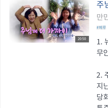
주
만민
#페루
20:50
1.
무안
2.
지난
당