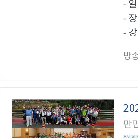
- 
- 
- 
방송일
20
만민
#하계