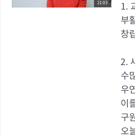
21:03
1.
부활
창립
2.
수많
우연
이를
구원
오늘