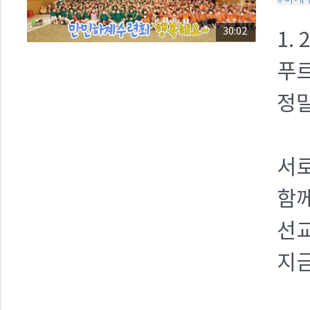
30:02
1.
푸르
정말
서
함께
선교
지