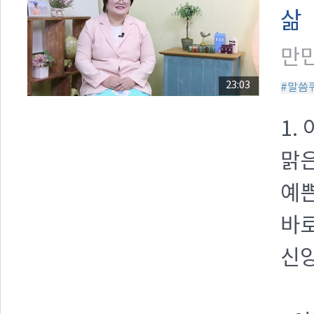
삶
만민
23:03
#말씀
1.
맑은
예쁜
바로
신앙