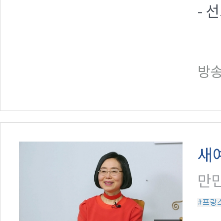
- 
방송일
새
만민
#프랑