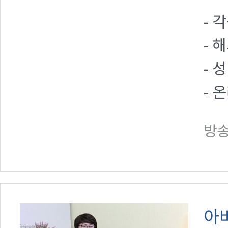
- 
- 
- 
- 
방송일
아