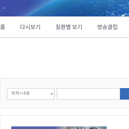
홈
다시보기
질환별 보기
방송클립