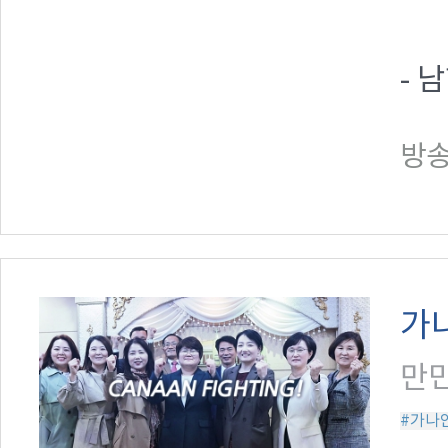
- 
방송일
가
만민
#가나