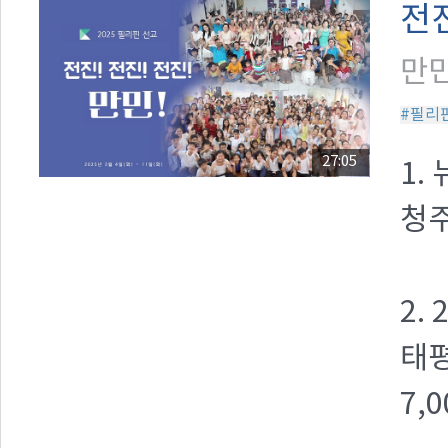
전진
만민
#필리
27:05
1.
청주
2.
태평
7,