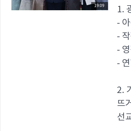
19:09
1.
- 
- 
- 
- 
2.
뜨거
선교