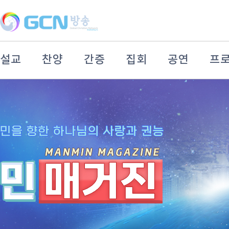
설교
찬양
간증
집회
공연
프