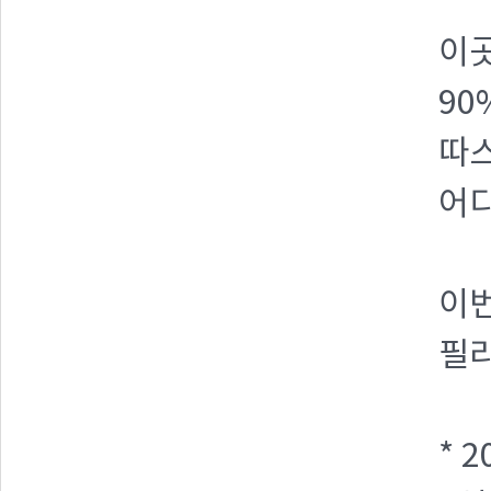
이
90
따스
어
이번
필리
* 