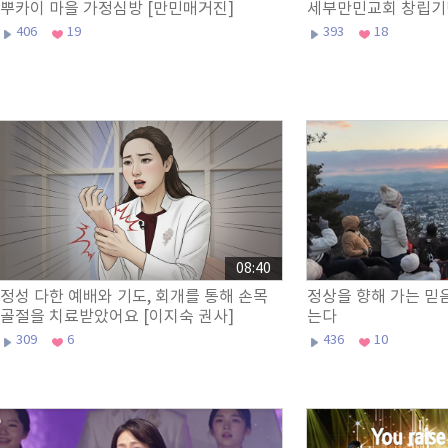
뿌카이 마을 가정심방 [만민매거진]
세부만민교회 창립기
406
19
393
18
08:40
정성 다한 예배와 기도, 회개를 통해 손목
정상을 향해 가는 믿
골절을 치료받았어요 [이지숙 권사]
는다
309
6
436
10