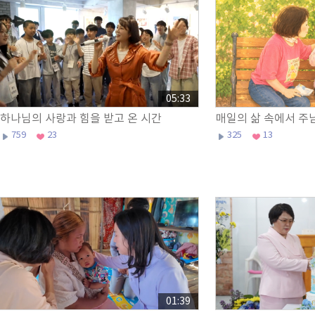
05:33
하나님의 사랑과 힘을 받고 온 시간
매일의 삶 속에서 주
759
23
325
13
01:39