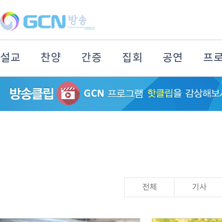
설교
찬양
간증
집회
공연
프
전체
기사