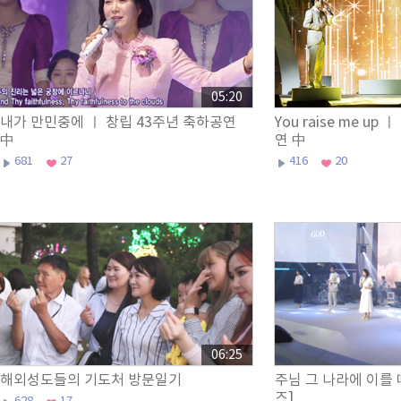
05:20
내가 만민중에 ㅣ 창립 43주년 축하공연
You raise me up
中
연 中
681
27
416
20
06:25
해외성도들의 기도처 방문일기
주님 그 나라에 이를
즈]