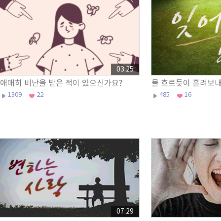
03:25
애매히 비난을 받은 적이 있으신가요?
물 흐르듯이 흘려보내
1309
22
485
16
07:29