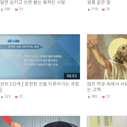
달면 삼키고 쓰면 뱉는 육적인 사랑
광풍 같은 말
385
22
378
25
06:03
선의 1단계 [ 온전한 선을 이루어가는 과정
많은 역경 속에서 사
]
는 고백
319
15
881
22