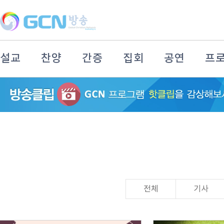
설교
찬양
간증
집회
공연
프
전체
기사