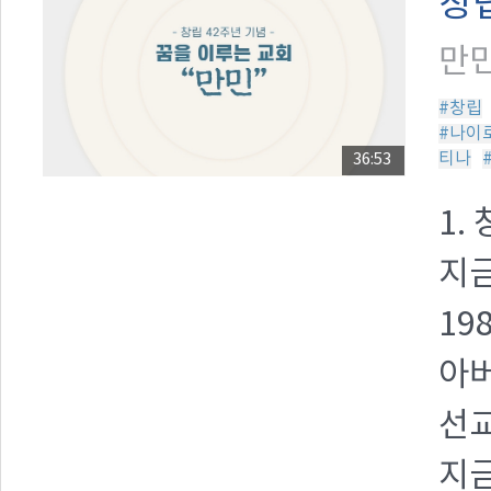
창립
만민
#창립
#나이
티나
36:53
1.
지금
19
아
선교
지금