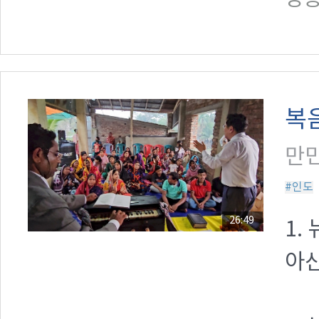
복
만민
#인도
26:49
1.
아산