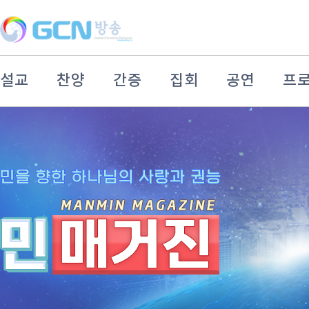
설교
찬양
간증
집회
공연
프