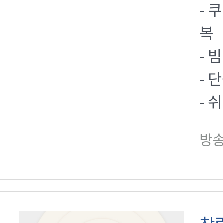
- 
복
- 
- 
- 
방송일