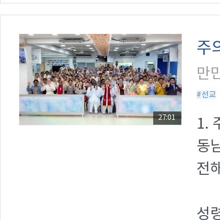
주
만민
#선교
27:01
1.
동
전해
성