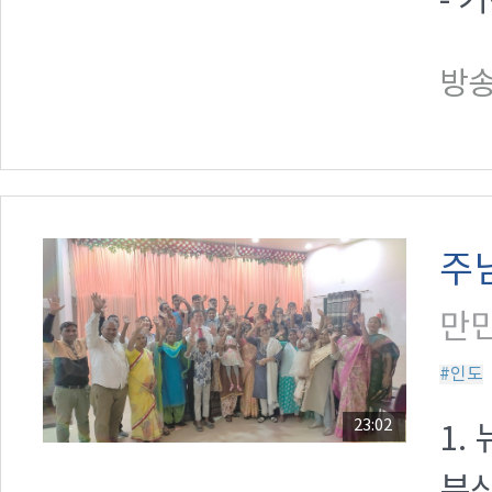
- 기
방송일
주
만민
#인도
23:02
1.
부산