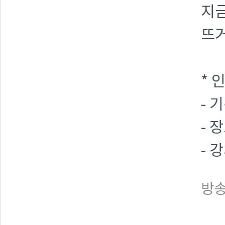
지금
뜨거
* 
- 기
- 
- 
방송일