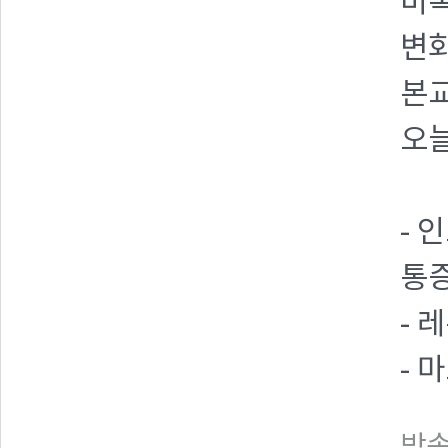
비록
변
본교
오늘
- 
통
- 
- 
방송일