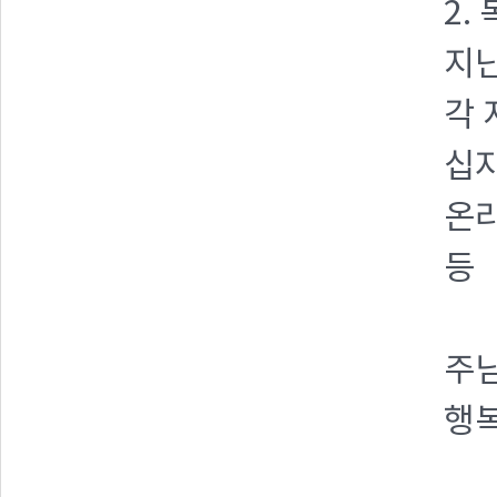
2.
지난
각 
십자
온라
등
주님
행