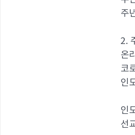
주
2.
온라
코
인
인
선교