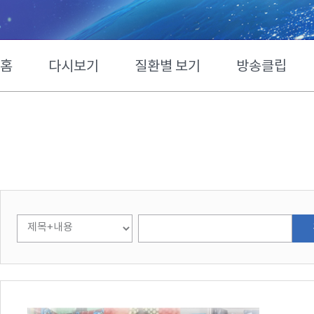
홈
다시보기
질환별 보기
방송클립