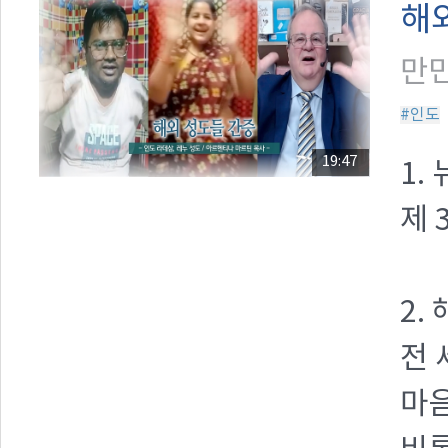
해
만민
#인도
19:47
1.
제 
2.
전 
마음