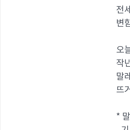
전
변
오
작년
말
뜨
* 