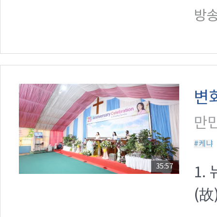
방송일
변
만민
#케냐
35:57
1.
(故