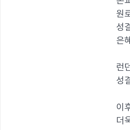
본
원
성결
은혜
런던
성
이후
더