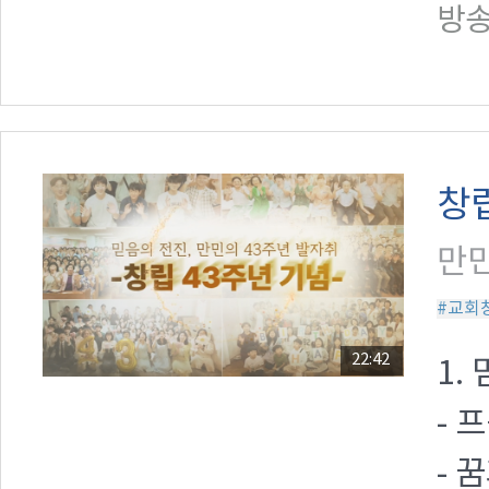
방송일
창립
만민
#교회
22:42
1.
- 
- 