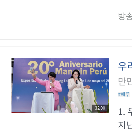
방송일
우
만민
#페루
32:00
1.
지난