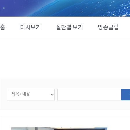
홈
다시보기
질환별 보기
방송클립