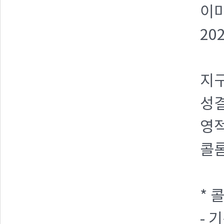
이
20
지구
성결
영적
콜
* 
- 기