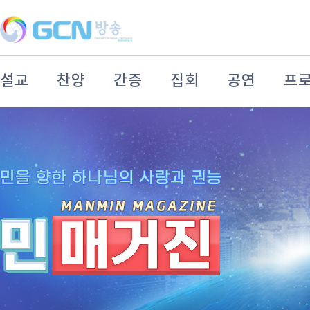
설교
찬양
간증
집회
공연
프