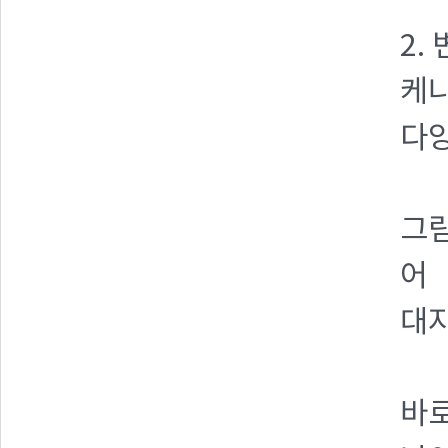
2.
케냐
다양
그림
어
대자
바로