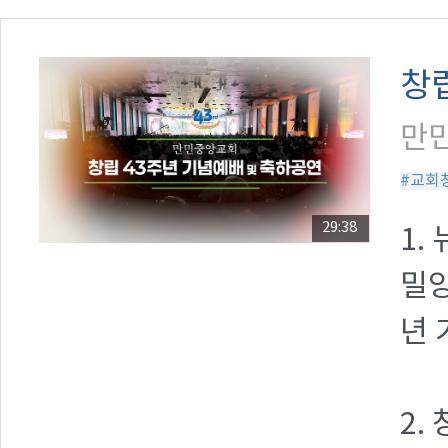
창
만민
#교회
29:38
1.
밀양
년
2.