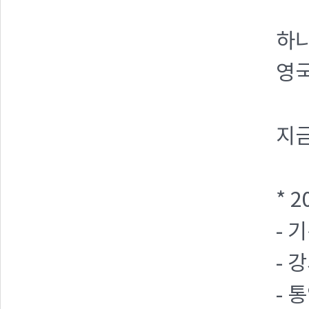
하
영국
지
* 
- 
- 
- 