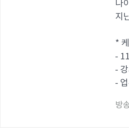
나이
지난
* 
- 
- 
- 
방송일