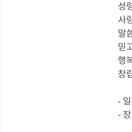
성령
사랑
말씀
믿고
행복
창립
- 
- 