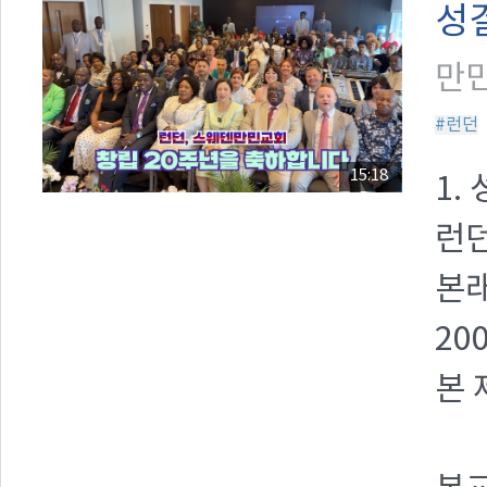
성
만민
#런던
15:18
1.
런
본래
20
본 