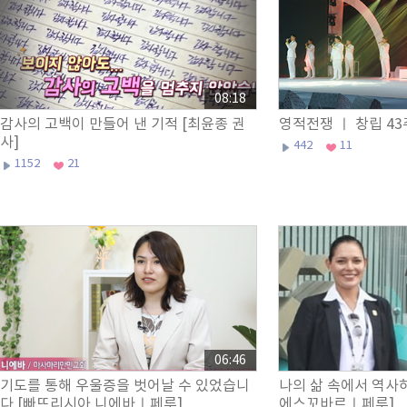
08:18
감사의 고백이 만들어 낸 기적 [최윤종 권
영적전쟁 ㅣ 창립 4
사]
442
11
1152
21
06:46
기도를 통해 우울증을 벗어날 수 있었습니
나의 삶 속에서 역사
다 [빠뜨리시아 니에바ㅣ페루]
에스꼬바르ㅣ페루]