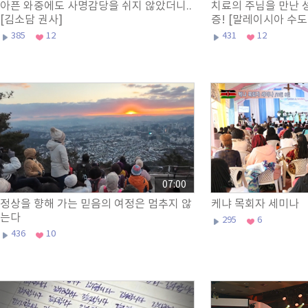
아픈 와중에도 사명감당을 쉬지 않았더니..
치료의 주님을 만난 
[김소담 권사]
증! [말레이시아 수도
385
12
431
12
07:00
정상을 향해 가는 믿음의 여정은 멈추지 않
케냐 목회자 세미나
는다
295
6
436
10