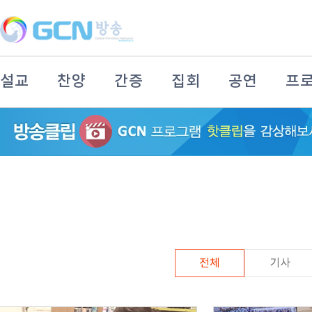
설교
찬양
간증
집회
공연
프
전체
기사