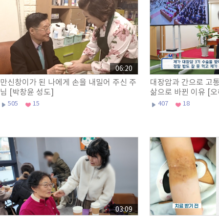
06:20
만신창이가 된 나에게 손을 내밀어 주신 주
대장암과 간으로 고
님 [박창윤 성도]
삶으로 바뀐 이유 [오
505
15
407
18
03:09