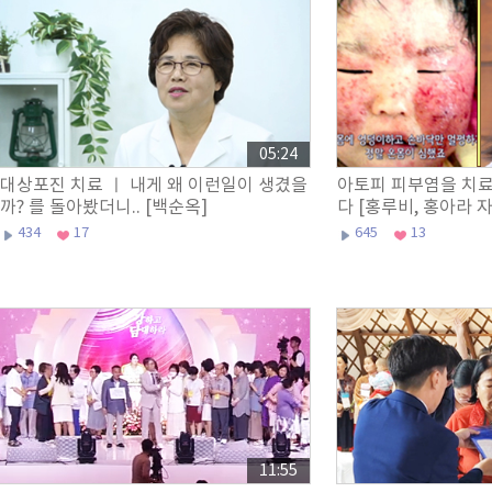
05:24
대상포진 치료 ㅣ 내게 왜 이런일이 생겼을
아토피 피부염을 치료
까? 를 돌아봤더니.. [백순옥]
다 [홍루비, 홍아라 
434
17
645
13
11:55