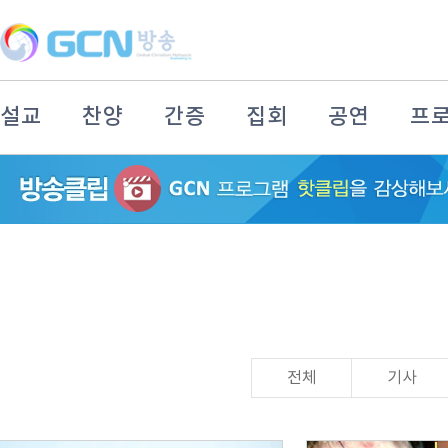
설교
찬양
간증
집회
공연
프
전체
기사