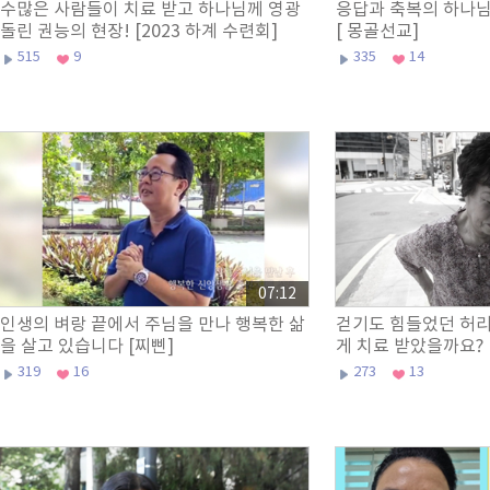
수많은 사람들이 치료 받고 하나님께 영광
응답과 축복의 하나님
돌린 권능의 현장! [2023 하계 수련회]
[ 몽골선교]
515
9
335
14
07:12
인생의 벼랑 끝에서 주님을 만나 행복한 삶
걷기도 힘들었던 허리
을 살고 있습니다 [찌삔]
게 치료 받았을까요? 
319
16
273
13