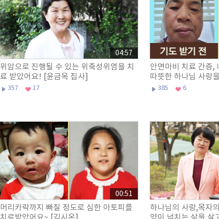
04:57
위암으로 진행될 수 있는 위축성위염을 치
안면마비 치료 간증,
료 받았어요! [윤금옥 집사]
따뜻한 하나님 사랑을
사]
357
17
385
6
00:51
머리카락까지 빠질 정도로 심한 아토피를
하나님의 사랑,목자의
치료받았어요~ [김시온]
양이 넘치는 삶을 살